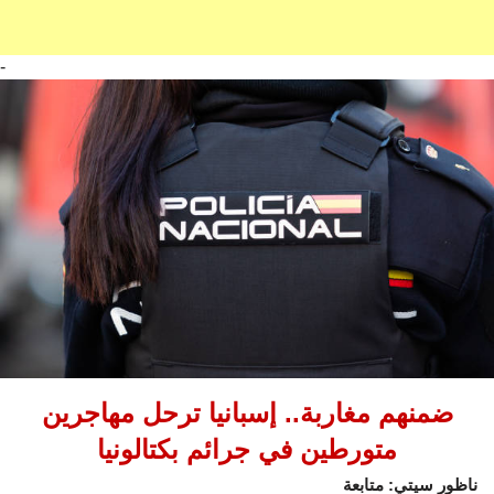
-
ضمنهم مغاربة.. إسبانيا ترحل مهاجرين
متورطين في جرائم بكتالونيا
ناظور سيتي: متابعة