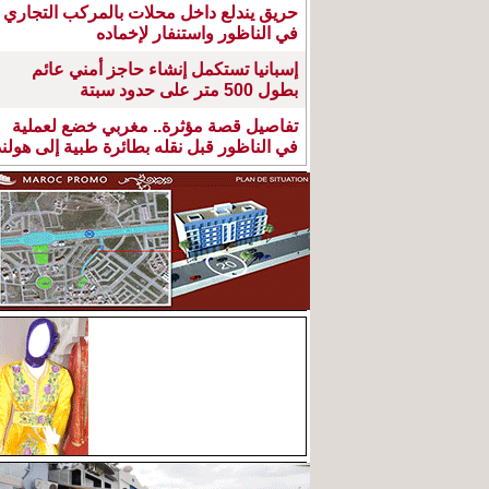
حريق يندلع داخل محلات بالمركب التجاري
في الناظور واستنفار لإخماده
إسبانيا تستكمل إنشاء حاجز أمني عائم
بطول 500 متر على حدود سبتة
تفاصيل قصة مؤثرة.. مغربي خضع لعملية
في الناظور قبل نقله بطائرة طبية إلى هولند