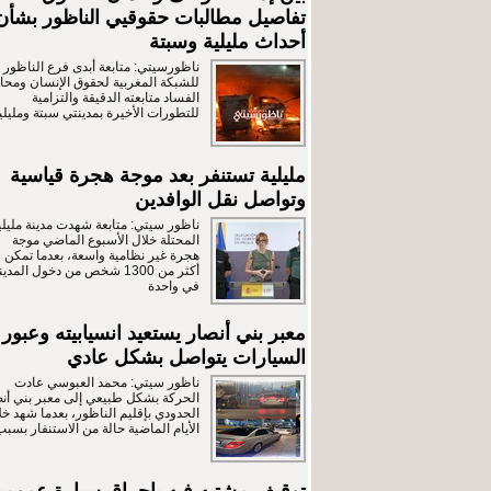
تفاصيل مطالبات حقوقيي الناظور بشأن
أحداث مليلية وسبتة
ناظورسيتي: متابعة أبدى فرع الناظور
للشبكة المغربية لحقوق الإنسان ومحار
الفساد متابعته الدقيقة والتزامية
للتطورات الأخيرة بمدينتي سبتة ومليلي
مليلية تستنفر بعد موجة هجرة قياسية
وتواصل نقل الوافدين
ناظور سيتي: متابعة شهدت مدينة مليلي
المحتلة خلال الأسبوع الماضي موجة
هجرة غير نظامية واسعة، بعدما تمكن
أكثر من 1300 شخص من دخول المدين
في واحدة
معبر بني أنصار يستعيد انسيابيته وعبور
السيارات يتواصل بشكل عادي
ناظور سيتي: محمد العبوسي عادت
الحركة بشكل طبيعي إلى معبر بني أن
الحدودي بإقليم الناظور، بعدما شهد خل
الأيام الماضية حالة من الاستنفار بسبب