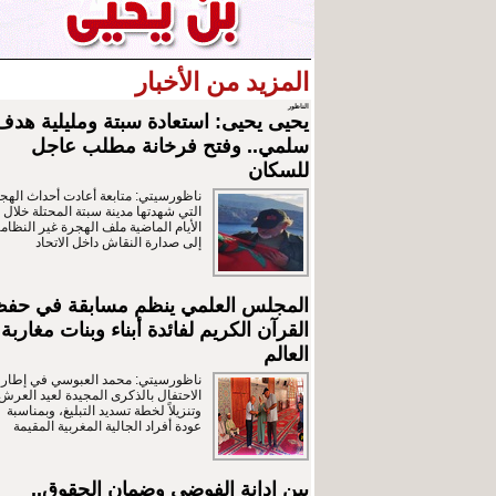
المزيد من الأخبار
الناظور
يحيى يحيى: استعادة سبتة ومليلية هدف
سلمي.. وفتح فرخانة مطلب عاجل
للسكان
ناظورسيتي: متابعة أعادت أحداث الهج
التي شهدتها مدينة سبتة المحتلة خلال
الأيام الماضية ملف الهجرة غير النظامي
إلى صدارة النقاش داخل الاتحاد
المجلس العلمي ينظم مسابقة في حف
القرآن الكريم لفائدة أبناء وبنات مغاربة
العالم
ناظورسيتي: محمد العبوسي في إطار
الاحتفال بالذكرى المجيدة لعيد العرش
وتنزيلاً لخطة تسديد التبليغ، وبمناسبة
عودة أفراد الجالية المغربية المقيمة
بين إدانة الفوضى وضمان الحقوق..