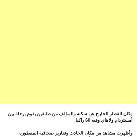
وكان القطار الخارج عن سكته والمؤلف من طابقين يقوم برحلة بين
أمستردام ولاهاي وفيه 60 راكبا.
وأظهرت مشاهد من مكان الحادث وتقارير صحافية المقطورة