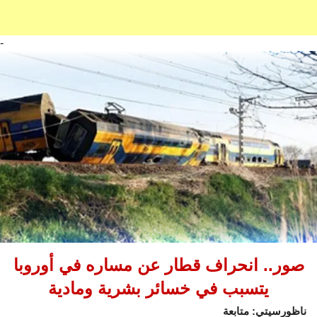
-
صور.. انحراف قطار عن مساره في أوروبا
يتسبب في خسائر بشرية ومادية
ناظورسيتي: متابعة