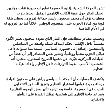
تشهد الحركة الشعبية بإقليم الحسيمة تطورات جديدة تقلب موازين
الجدل الدائر حول هوية الكاتب الإقليمي المقبل، بعدما برزت
معطيات تؤكد أن محمد سحنون، رئيس جماعة إمزورن، يحظى بثقة
قوية من قيادة الحزب على المستوى الوطني، خلافاً لما تم الترويج له
في الأيام الماضية.
وبحسب مصادر متطابقة، فإن التيار الذي يقوده سحنون يعتبر الأقوى
تنظيمياً داخل الإقليم، بحكم امتلاكه شبكة واسعة من المناضلين
والمنتخبين، إضافة إلى حضوره السياسي الممتد منذ سنوات داخل
هياكل الحزب محلياً ووطنياً. وتشير نفس المصادر إلى أن عدداً من
القيادات المركزية عبّرت عن دعمها الصريح لسحنون، معتبرة أنه
الشخصية الأنسب لضبط التوازنات داخل الإقليم وإعادة هيكلة
التنظيم.
وتكشف المعطيات أن المكتب السياسي يراهن على سحنون لقيادة
مرحلة جديدة قوامها استقرار التنظيم وتعزيز الحضور الانتخابي
للحزب في الحسيمة، خاصة بعد تراجع تأثير بعض الوجوه التقليدية
وتصاعد حاجة الإقليم إلى شخصية تمتلك القدرة على التأطير
والانفتاح.