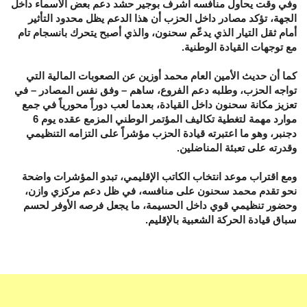
وفي وقت يحاول منافسه أشرف بوجير حشد دعم بعض الأسماء داخل
الجهة، تؤكد مصادر داخل الحزب أن هذا الدعم يظل محدود التأثير
أمام ثقل التيار الذي يدعّم سحنون، والذي أصبح يتحرك بانسجام تام
مع توجهات القيادة الوطنية.
كما أن حديث الأمين العام محمد أوزين عن الصعوبات المالية التي
تواجه الحزب، وطلبه دعم الفروع، ساهم – وفق نفس المصادر – في
تعزيز مكانة سحنون داخل القيادة، بعدما لعب دوراً محورياً في جمع
موارد مهمة لتغطية تكاليف المؤتمر الوطني المزمع عقده يوم 6
دجنبر، وهو ما اعتبرته قيادة الحزب مؤشراً على التزامه التنظيمي
وقدرته على تعبئة المناضلين.
ومع اقتراب موعد انتخاب الكاتب الإقليمي، تبدو المؤشرات واضحة
نحو تقدم محمد سحنون على منافسه، في ظل دعم مركزي وازن،
وحضور تنظيمي قوي داخل الحسيمة، ما يجعل فرصه الأوفر لحسم
سباق قيادة الحركة الشعبية بالإقليم.