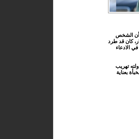
لة “إيفي”، أن الشخص
ر، كان قد طرد
في الادعاء
ولته تهريب
خبأة بعناية