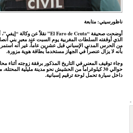
ناظورسيتي: متابعة
أوضحت صحيفة “El Faro de Ceuta” نقلاً عن وكا
الذي أوقفته السلطات المغربية يوم السبت عند معبر بني أنصا
من الحرس المدني الإسباني قبل عشرين عاماً، غير أنه استمر 
بأنه لا يزال عنصراً في الجهاز مستخدماً بطاقة هوية مزورة.
وجاء توقيف المعني في التاريخ المذكور برفقة زوجته أثناء محا
حوالي 30 كيلوغراماً من الحشيش نحو مدينة مليلية المحتلة، م
داخل سيارة تحمل لوحة ترقيم إسبانية.