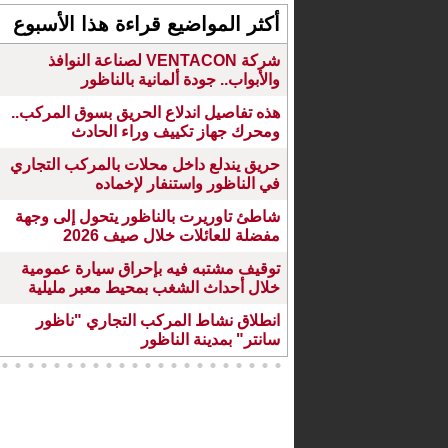
أكثر المواضيع قراءة هذا الأسبوع
شركة VENTACON لصناعة النوافذ
والأبواب.. جودة ألمانية بالناظور
هذه تفاصيل اندلاع الحريق بسوق المركب..
ومحرك جهاز تكييف وراء الحادث
حريق يندلع داخل محلات بالمركب التجاري
في الناظور واستنفار لإخماده
شاطئ تاوريرت بالناظور يتحول إلى وجهة
مفضلة للعائلات خلال صيف 2026
توقيف مشتبه فيه بإحراق سيارة عمومية
خلال أحداث الشغب بمحيط معبر مليلية
انطلاق نشاط المركب التجاري "ناظور
سانتر" بمدينة الناظور