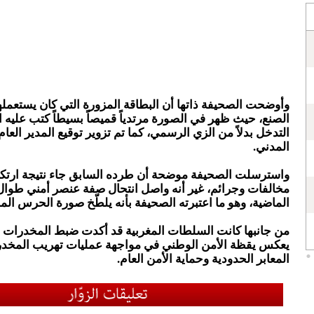
وأوضحت الصحيفة ذاتها أن البطاقة المزورة التي كان يستعمله
الصنع، حيث ظهر في الصورة مرتدياً قميصاً بسيطاً كتب عليه 
التدخل بدلاً من الزي الرسمي، كما تم تزوير توقيع المدير الع
المدني.
واسترسلت الصحيفة موضحة أن طرده السابق جاء نتيجة ارتكا
مخالفات وجرائم، غير أنه واصل انتحال صفة عنصر أمني طوال
الماضية، وهو ما اعتبرته الصحيفة بأنه يلطّخ صورة الحرس المد
من جانبها كانت السلطات المغربية قد أكدت ضبط المخدرات و
يعكس يقظة الأمن الوطني في مواجهة عمليات تهريب المخدر
المعابر الحدودية وحماية الأمن العام.