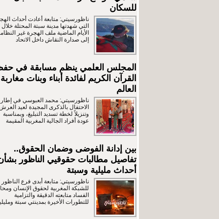
للسكان
ناظورسيتي: متابعة أعادت أحداث الهج
التي شهدتها مدينة سبتة المحتلة خلال
الأيام الماضية ملف الهجرة غير النظامي
إلى صدارة النقاش داخل الاتحاد
المجلس العلمي ينظم مسابقة في حف
القرآن الكريم لفائدة أبناء وبنات مغاربة
العالم
ناظورسيتي: محمد العبوسي في إطار
الاحتفال بالذكرى المجيدة لعيد العرش
وتنزيلاً لخطة تسديد التبليغ، وبمناسبة
عودة أفراد الجالية المغربية المقيمة
بين إدانة الفوضى وضمان الحقوق..
تفاصيل مطالبات حقوقيي الناظور بشأن
أحداث مليلية وسبتة
ناظورسيتي: متابعة أبدى فرع الناظور
للشبكة المغربية لحقوق الإنسان ومحار
الفساد متابعته الدقيقة والتزامية
للتطورات الأخيرة بمدينتي سبتة ومليلي