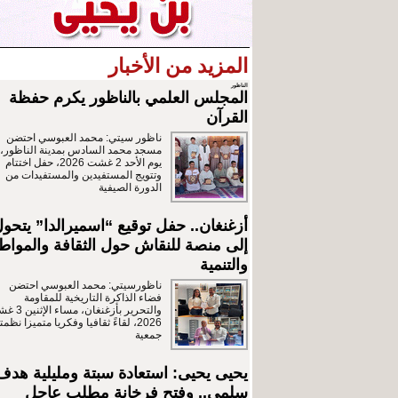
المزيد من الأخبار
الناظور
المجلس العلمي بالناظور يكرم حفظة
القرآن
ناظور سيتي: محمد العبوسي احتضن
مسجد محمد السادس بمدينة الناظور،
يوم الأحد 2 غشت 2026، حفل اختتام
وتتويج المستفيدين والمستفيدات من
الدورة الصيفية
أزغنغان.. حفل توقيع “اسميرالدا” يتحو
إلى منصة للنقاش حول الثقافة والمواط
والتنمية
ناظورسيتي: محمد العبوسي احتضن
فضاء الذاكرة التاريخية للمقاومة
والتحرير بأزغنغان، مس
2026، لقاءً ثقافيا وفكريا متميزا نظمت
جمعية
يحيى يحيى: استعادة سبتة ومليلية هدف
سلمي.. وفتح فرخانة مطلب عاجل