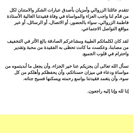
تتقدم عائلتا الزروالي وأمزيان بأصدق عبارات الشكر والامتنان لكل
من قدّم لنا واجب العزاء والمواساة في وفاة فقيدتنا الغالية الأستاذة
فاطمة الزروالي، سواء بالحضور، أو الاتصال، أو الرسائل، أو عبر
مواقع التواصل الاجتماعي.
لقد كان لكلماتكم الطيبة ومشاعركم الصادقة بالغ الأثر في التخفيف
من مصابنا، وعكست ما كانت تحظى به الفقيدة من محبة وتقدير
واحترام في قلوب الجميع.
نسأل الله تعالى أن يجزيكم عنا خير الجزاء، وأن يجعل ما أبديتموه من
مواساة ودعاء في ميزان حسناتكم، وأن يحفظكم وأهلكم من كل
سوء، وأن يتغمد فقيدتنا بواسع رحمته ويسكنها فسيح جناته.
إنا لله وإنا إليه راجعون.