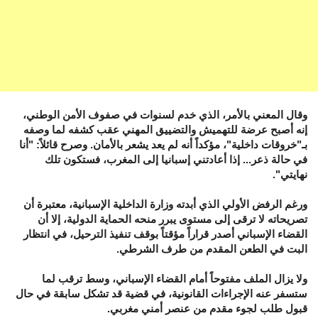
وقال المعني بالأمر، الذي خدم لسنوات في صفوف الأمن الوطني،
إنه أصبح عرضة للتهميش والتضييق المهني عقب كشفه لما وصفه
بـ"خروقات داخلية"، مؤكداً أنه لم يعد يشعر بالأمان. وصرح قائلاً: "أنا
في حالة ذعر... إذا أعادتني إسبانيا إلى المغرب، فستكون تلك
نهايتي".
ورغم الرفض الأولي الذي أبدته وزارة الداخلية الإسبانية، معتبرة أن
تصريحاته لا ترقى إلى مستوى يبرر منحه الحماية الدولية، إلا أن
القضاء الإسباني أصدر قراراً مؤقتاً بوقف تنفيذ الترحيل، في انتظار
البت في الطعن المقدم من طرف الشرطي.
ولا يزال الملف مفتوحاً أمام القضاء الإسباني، وسط ترقب لما
ستسفر عنه الإجراءات القانونية، في قضية قد تشكل سابقة في حال
قبول طلب لجوء مقدم من عنصر أمني مغربي.