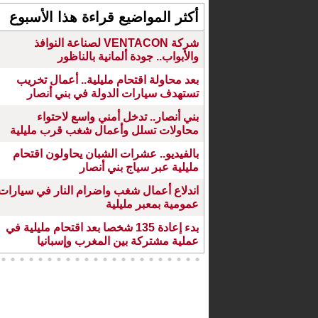
أكثر المواضيع قراءة هذا الأسبوع
شركة VENTACON لصناعة النوافذ
والأبواب.. جودة ألمانية بالناظور
بعد محاولة اقتحام مليلية.. أعمال تخريب
تستهدف سيارات الدولة في بني أنصار
بني أنصار.. تدخل أمني واسع لاحتواء
محاولات تسلل وأعمال شغب قرب مليلية
بالفيديو.. عشرات الشبان يحاولون اقتحام
مليلية عبر سياج بني أنصار
اندلاع أعمال شغب واضرام النار في سيارات
عمومية بمعبر مليلية
بدء إعادة 135 شخصا بعد اقتحام مليلية في
عملية مشتركة بين المغرب وإسبانيا