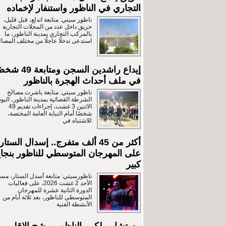
التجاري في الناظور واستنفار لإخماده
ناظور سيتي: متابعة اندلع، قبل قليل،
حريق داخل عدد من المحلات التجارية
بالمركب التجاري بمدينة الناظور، ما
استدعى تدخلًا عاجلًا من مختلف المصال
إيداع راشدين السجن ومتابعة 9
في ملف أحداث الهجرة بالناظور
ناظور سيتي: متابعة باشرت مصالح
الشرطة القضائية بمدينة الناظور، اليوم
الاثنين 3 غشت، إجراءات تقديم 49
شخصًا أمام النيابة العامة المختصة،
للاشتباه في
أكثر من 45 ألف متفرج.. إسدال الستار
على المهرجان المتوسطي للناظور بنجا
كبير
ناظورسيتي: متابعة أسدل الستار، مسا
الأحد 2 غشت 2026، على فعاليات
الدورة الثانية عشرة للمهرجان
المتوسطي للناظور، بعد ثلاثة أيام من
الأنشطة الفنية