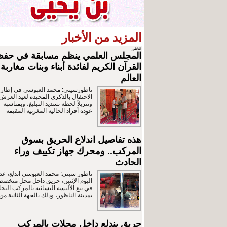
المزيد من الأخبار
الناظور
المجلس العلمي ينظم مسابقة في حف
القرآن الكريم لفائدة أبناء وبنات مغاربة
العالم
ناظورسيتي: محمد العبوسي في إطار
الاحتفال بالذكرى المجيدة لعيد العرش
وتنزيلاً لخطة تسديد التبليغ، وبمناسبة
عودة أفراد الجالية المغربية المقيمة
هذه تفاصيل اندلاع الحريق بسوق
المركب.. ومحرك جهاز تكييف وراء
الحادث
ناظور سيتي: محمد العبوسي اندلع، ع
اليوم الإثنين، حريق داخل محل متخص
في بيع الألبسة النسائية بالمركب التج
بمدينة الناظور، وذلك بالجهة الثانية من
حريق يندلع داخل محلات بالمركب