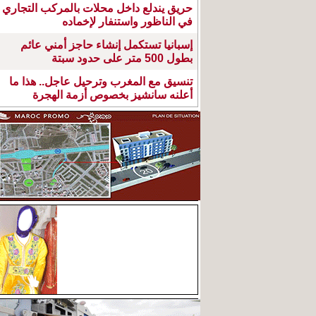
حريق يندلع داخل محلات بالمركب التجاري
في الناظور واستنفار لإخماده
إسبانيا تستكمل إنشاء حاجز أمني عائم
بطول 500 متر على حدود سبتة
تنسيق مع المغرب وترحيل عاجل.. هذا ما
أعلنه سانشيز بخصوص أزمة الهجرة