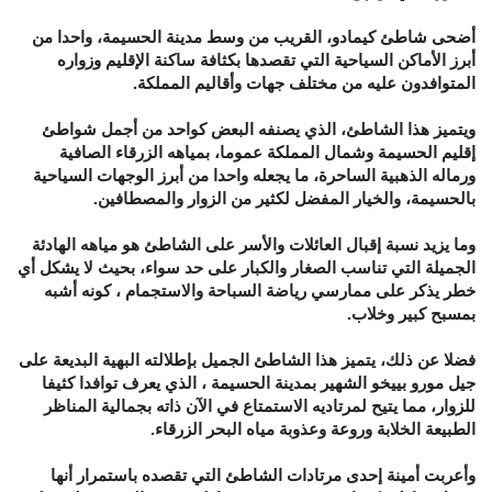
أضحى شاطئ كيمادو، القريب من وسط مدينة الحسيمة، واحدا من
أبرز الأماكن السياحية التي تقصدها بكثافة ساكنة الإقليم وزواره
المتوافدون عليه من مختلف جهات وأقاليم المملكة.
ويتميز هذا الشاطئ، الذي يصنفه البعض كواحد من أجمل شواطئ
إقليم الحسيمة وشمال المملكة عموما، بمياهه الزرقاء الصافية
ورماله الذهبية الساحرة، ما يجعله واحدا من أبرز الوجهات السياحية
بالحسيمة، والخيار المفضل لكثير من الزوار والمصطافين.
وما يزيد نسبة إقبال العائلات والأسر على الشاطئ هو مياهه الهادئة
الجميلة التي تناسب الصغار والكبار على حد سواء، بحيث لا يشكل أي
خطر يذكر على ممارسي رياضة السباحة والاستجمام ، كونه أشبه
بمسبح كبير وخلاب.
فضلا عن ذلك، يتميز هذا الشاطئ الجميل بإطلالته البهية البديعة على
جيل مورو بييخو الشهير بمدينة الحسيمة ، الذي يعرف توافدا كثيفا
للزوار، مما يتيح لمرتاديه الاستمتاع في الآن ذاته بجمالية المناظر
الطبيعة الخلابة وروعة وعذوبة مياه البحر الزرقاء.
وأعربت أمينة إحدى مرتادات الشاطئ التي تقصده باستمرار أنها