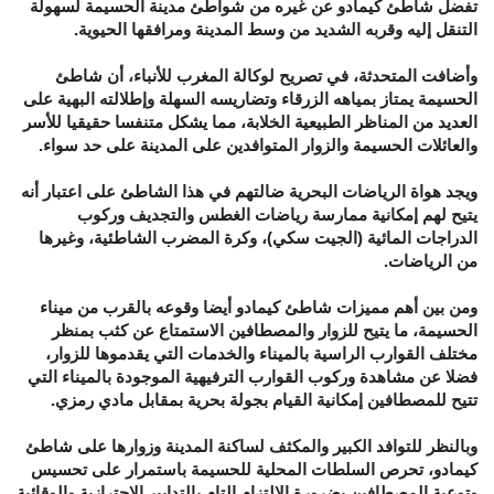
تفضل شاطئ كيمادو عن غيره من شواطئ مدينة الحسيمة لسهولة
التنقل إليه وقربه الشديد من وسط المدينة ومرافقها الحيوية.
وأضافت المتحدثة، في تصريح لوكالة المغرب للأنباء، أن شاطئ
الحسيمة يمتاز بمياهه الزرقاء وتضاريسه السهلة وإطلالته البهية على
العديد من المناظر الطبيعية الخلابة، مما يشكل متنفسا حقيقيا للأسر
والعائلات الحسيمة والزوار المتوافدين على المدينة على حد سواء.
ويجد هواة الرياضات البحرية ضالتهم في هذا الشاطئ على اعتبار أنه
يتيح لهم إمكانية ممارسة رياضات الغطس والتجديف وركوب
الدراجات المائية (الجيت سكي)، وكرة المضرب الشاطئية، وغيرها
من الرياضات.
ومن بين أهم مميزات شاطئ كيمادو أيضا وقوعه بالقرب من ميناء
الحسيمة، ما يتيح للزوار والمصطافين الاستمتاع عن كثب بمنظر
مختلف القوارب الراسية بالميناء والخدمات التي يقدموها للزوار،
فضلا عن مشاهدة وركوب القوارب الترفيهية الموجودة بالميناء التي
تتيح للمصطافين إمكانية القيام بجولة بحرية بمقابل مادي رمزي.
وبالنظر للتوافد الكبير والمكثف لساكنة المدينة وزوارها على شاطئ
كيمادو، تحرص السلطات المحلية للحسيمة باستمرار على تحسيس
وتوعية المصطافين بضرورة الالتزام التام بالتدابير الاحترازية والوقائية