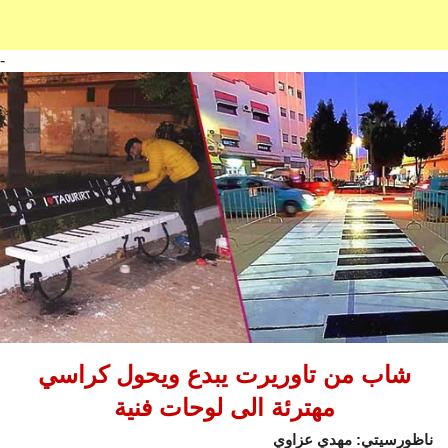
-
شاب من تاوريرت يبدع ويحول كراسي
مهترئة الى لوحات فنية
ناظورسيتي: مهدي عزاوي