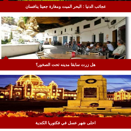
عجائب الدنيا : البحر الميت ومغارة جعيتا ينافسان
هل زرت سابقا مدينه تحت الصخور؟
احلى شهر عسل في فكتوريا الكندية