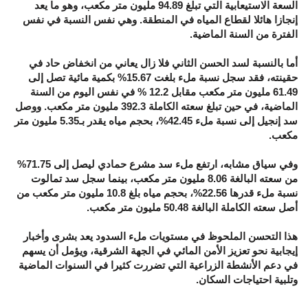
السعة الاستيعابية التي تبلغ 94.89 مليون متر مكعب، وهو ما يعد
إنجازا هائلا لقطاع المياه في المنطقة. وهي نفس النسبة في نفس
الفترة من السنة الماضية.
أما بالنسبة لسد الحسن الثاني فلا زال يعاني من انخفاض حاد في
حقينته، فقد سجل نسبة ملء بلغت 15.67% بكمية مائية تصل إلى
61.49 مليون متر مكعب مقابل 12.2 % في نفس اليوم من السنة
الماضية، في حين تبلغ سعته الكاملة 392.3 مليون متر مكعب. ووصل
سد إنجيل إلى نسبة ملء 42.45%، بحجم مياه يقدر بـ5.35 مليون متر
مكعب.
وفي سياق مشابه، ارتفع ملء سد مشرع حمادي ليصل إلى 71.75%
من سعته البالغة 8.06 مليون متر مكعب، بينما سجل سد تمالوت
نسبة ملء قدرها 22.56%، بحجم مياه بلغ 10.8 مليون متر مكعب من
أصل سعته الكاملة البالغة 50.48 مليون متر مكعب.
هذا التحسن الملحوظ في مستويات ملء السدود يعد بشرى وأخبار
إيجابية نحو تعزيز الأمن المائي في الجهة الشرقية، ويؤمل أن يسهم
في دعم الأنشطة الزراعية التي تضررت كثيرا في السنوات الماضية
وتلبية احتياجات السكان.