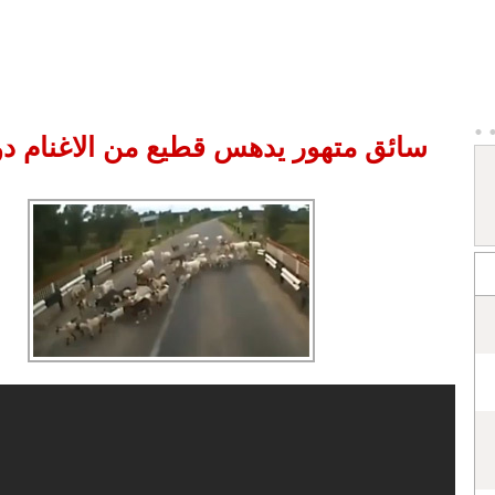
سائق متهور يدهس قطيع من الاغنام دون