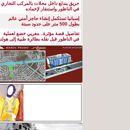
حريق يندلع داخل محلات بالمركب التجاري
في الناظور واستنفار لإخماده
إسبانيا تستكمل إنشاء حاجز أمني عائم
بطول 500 متر على حدود سبتة
تفاصيل قصة مؤثرة.. مغربي خضع لعملية
في الناظور قبل نقله بطائرة طبية إلى هولند