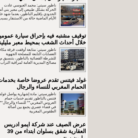
ناظور سيتي: محمد العبوسي عادت
الحركة بشكل طبيعي إلى معبر بني أن
الحدودي بإقليم الناظور، بعدما شهد خل
الأيام الماضية حالة من الاستنفار بسبب
توقيف مشتبه فيه بإحراق سيارة عمومي
خلال أحداث الشغب بمحيط معبر مليلية
ناظور سيتي: متابعة أوقفت فرقة مكا
العصابات التابعة للمصلحة الجهوية
للشرطة القضائية بالناظور، بتنسيق مع
مصالح المديرية العامة لمراقبة التراب
غولد فيتنس تقدم عروضا خاصة بخدمات
الحمام المغربي للنساء والرجال
ناظورسيتي: مادة إشهارية يواصل غولد
فتنس بالناظور تقديم خدمات حمام
العروس المغربي** للنساء والرجال**،
في فضاء عصري يجمع بين أصالة
الطقوس المغربية
عرض الصيف عند شركة ايمو ادريس
العقارية شقق بسلوان ابتداء من 39