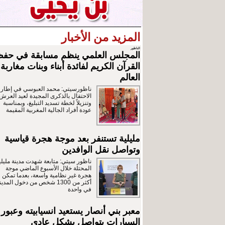
المزيد من الأخبار
الناظور
المجلس العلمي ينظم مسابقة في حف
القرآن الكريم لفائدة أبناء وبنات مغاربة
العالم
ناظورسيتي: محمد العبوسي في إطار
الاحتفال بالذكرى المجيدة لعيد العرش
وتنزيلاً لخطة تسديد التبليغ، وبمناسبة
عودة أفراد الجالية المغربية المقيمة
مليلية تستنفر بعد موجة هجرة قياسية
وتواصل نقل الوافدين
ناظور سيتي: متابعة شهدت مدينة مليلي
المحتلة خلال الأسبوع الماضي موجة
هجرة غير نظامية واسعة، بعدما تمكن
أكثر من 1300 شخص من دخول المدين
في واحدة
معبر بني أنصار يستعيد انسيابيته وعبور
السيارات يتواصل بشكل عادي