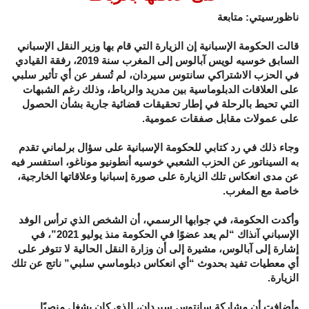
ناظورسيتي: متابعة
قالت الحكومة الإسبانية إن الزيارة التي قام بها وزير النقل الإسباني
السابق خوسيه لويس آبالوس إلى المغرب سنة 2019، رفقة القيادي
في الحزب الاشتراكي سانتوس سيردان، لم تُسفر عن أي تأثير سلبي
على العلاقات الدبلوماسية بين مدريد والرباط، وذلك رغم الشبهات
التي تحيط بالرحلة في إطار تحقيقات قضائية جارية بشأن الحصول
على عمولات مقابل صفقات عمومية.
وجاء ذلك في رد كتابي للحكومة الإسبانية على سؤال برلماني تقدم
به السيناتور عن الحزب الشعبي خوسيه أنطونيو موناغو، استفسر فيه
عن مدى انعكاس تلك الزيارة على صورة إسبانيا وعلاقاتها الخارجية،
خاصة مع المغرب.
وأكدت الحكومة، في جوابها الرسمي، أن الشخص الذي ترأس الوفد
الإسباني آنذاك “لم يعد عضوًا في الحكومة منذ يوليو 2021”، في
إشارة إلى آبالوس، مشيرة إلى أن وزارة النقل الحالية لا تتوفر على
أي معطيات تفيد بحدوث “أي انعكاس دبلوماسي سلبي” ناتج عن تلك
الزيارة.
وأضافت أن مشاركة سانتوس سيردان، الذي كان يشغل منصبًا