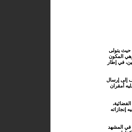
، حيث يتولى
وهي المكون
ين، في إطار
دف إلى إرسال
يه أمقران
لفضائية،
 إنجازاته
ه في المشهد