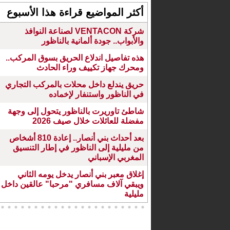
أكثر المواضيع قراءة هذا الأسبوع
شركة VENTACON لصناعة النوافذ
والأبواب.. جودة ألمانية بالناظور
هذه تفاصيل اندلاع الحريق بسوق المركب..
ومحرك جهاز تكييف وراء الحادث
حريق يندلع داخل محلات بالمركب التجاري
في الناظور واستنفار لإخماده
شاطئ تاوريرت بالناظور يتحول إلى وجهة
مفضلة للعائلات خلال صيف 2026
بعد أحداث بني أنصار.. إعادة 810 أشخاص
من مليلية إلى الناظور في إطار التنسيق
المغربي الإسباني
إغلاق معبر بني أنصار يدخل يومه الثاني
ويبقي آلاف مسافري "مرحبا" عالقين داخل
مليلية