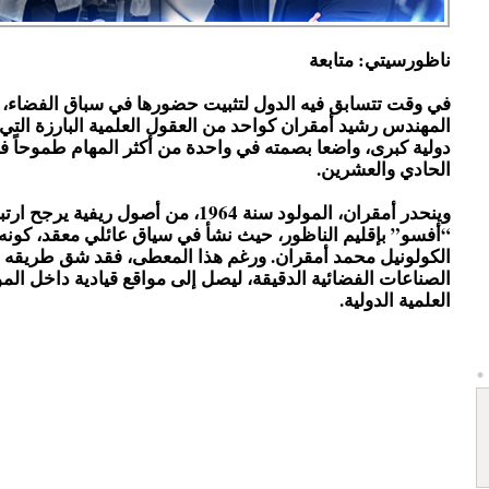
ناظورسيتي: متابعة
في وقت تتسابق فيه الدول لتثبيت حضورها في سباق الفضاء، 
المهندس رشيد أمقران كواحد من العقول العلمية البارزة التي
دولية كبرى، واضعا بصمته في واحدة من أكثر المهام طموحاً ف
الحادي والعشرين.
وينحدر أمقران، المولود سنة 1964، من أصول ريفية ي
“أفسو” بإقليم الناظور، حيث نشأ في سياق عائلي معقد، كونه
الكولونيل محمد أمقران. ورغم هذا المعطى، فقد شق طريقه 
الصناعات الفضائية الدقيقة، ليصل إلى مواقع قيادية داخل ا
العلمية الدولية.