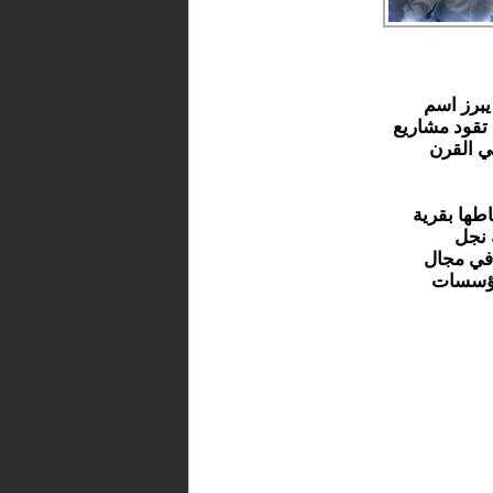
يبرز اسم
 تقود مشاريع
ي القرن
رجح ارتباطها بقرية
 نجل
في مجال
لمؤسسات