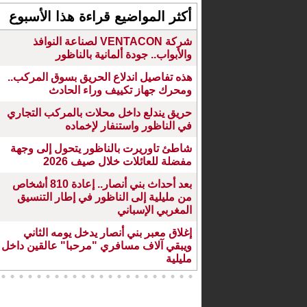
أكثر المواضيع قراءة هذا الأسبوع
شركة VENTACON لصناعة النوافذ
والأبواب.. جودة ألمانية بالناظور
هذه تفاصيل اندلاع الحريق بسوق المركب..
ومحرك جهاز تكييف وراء الحادث
حريق يندلع داخل محلات بالمركب التجاري
في الناظور واستنفار لإخماده
شاطئ تاوريرت بالناظور يتحول إلى وجهة
مفضلة للعائلات خلال صيف 2026
بعد أحداث بني أنصار.. إعادة 810 أشخاص
من مليلية إلى الناظور في إطار التنسيق
المغربي الإسباني
إغلاق معبر بني أنصار يدخل يومه الثاني
ويبقي آلاف مسافري "مرحبا" عالقين داخل
مليلية