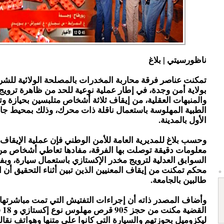
ناظورسيتي | بلاغ
تمكنت عناصر فرقة محاربة المخدرات بالمصلحة الولائية للشر
بولاية أمن وجدة، في إطار عملية نوعية للحد من ظاهرة تروي
والمنبهات العقلية، من إيقاف ثلاثة أشخاص متلبسين بحيازة و
الطبية المهلوسة باستعمال ناقلة ذات محرك، وذلك بمحيط جا
الأول بالمدينة.
وحسب بلاغ للمديرية العامة للأمن الوطني فإن عملية الإيقاف
معلومات دقيقة توصلت بها الفرقة، مفادها تعاطي أشخاص م
السوابق العدلية لترويج مخدر الإكستازي باستعمال سيارة، و
محكم تمكنت من إيقاف المعنيين الذين تبين أثناء التحقيق أن ا
طالبين بالجامعة.
وأضاف المصدر ذاته أن إجراءات التفتيش التي تمت مباشرتها
القضي
ليكزوميل بحوزتهم والسيارة التي كانوا على متنها وهواتف نقال