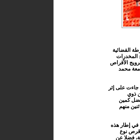
طة القضائية
ج المخدرات
ترويج الأقراص
معة محمد
 جاءت على إثر
ن ذوي
بفضل كمين
ثنين منهم
 في إطار هذه
ة مكنت من حجز 905 قرص مهلوس نوع إكستازي و 18 قرص نوع
ة، فضلا عن