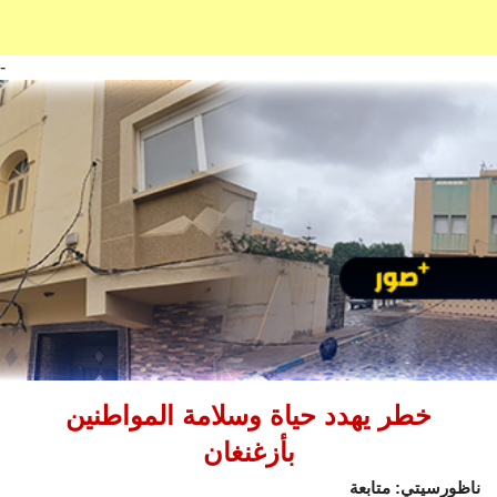
-
خطر يهدد حياة وسلامة المواطنين
بأزغنغان
ناظورسيتي: متابعة