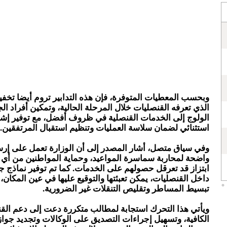
وبحسب المعطيات المتوفرة، فإن هذه التدابير تروم أيضا تخ
الذي تعرفه القنصليات خلال المرحلة الحالية، وتمكين أفراد الج
الولوج إلى الخدمات القنصلية في ظروف أفضل، مع توفير إش
استثنائي لضمان سلاسة العمليات وتنظيم استقبال المرتفقين.
وفي سياق متصل، أشار المصدر إلى أن الوزارة تعمل على إرسا
واضحة لمحاربة سماسرة المواعيد، وحماية المواطنين من أي 
ابتزاز قد تعرقل حصولهم على الخدمات. كما تم توفير نماذج ج
داخل القنصليات، يمكن تعبئتها والتوقيع عليها في عين المكان،
تبسيط المساطر وتقليص التنقلات غير الضرورية.
ويأتي هذا التحرك استجابة لمطالب متكررة دعت إلى دعم القن
الكافية، وتسهيل إجراءات التصديق على الوكالات وتجديد جوا