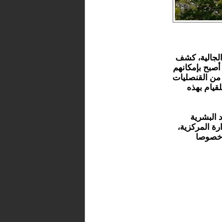
الجالية، كشف
أصبح بإمكانهم
من القنصليات
قيام بهذه
 البشرية
رة المركزية،
، خصوصا