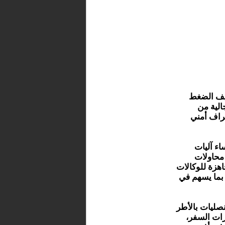
فيف الضغط
الية من
راف أمني
ء آليات
محاولات
اهزة للوكالات
 بما يسهم في
صليات بالأطر
زات السفر،