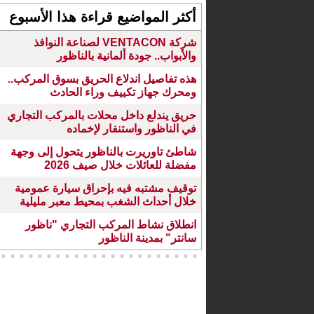
أكثر المواضيع قراءة هذا الأسبوع
شركة VENTACON لصناعة النوافذ
والأبواب.. جودة ألمانية بالناظور
هذه تفاصيل اندلاع الحريق بسوق المركب..
ومحرك جهاز تكييف وراء الحادث
حريق يندلع داخل محلات بالمركب التجاري
في الناظور واستنفار لإخماده
شاطئ تاوريرت بالناظور يتحول إلى وجهة
مفضلة للعائلات خلال صيف 2026
توقيف مشتبه فيه بإحراق سيارة عمومية
خلال أحداث الشغب بمحيط معبر مليلية
انطلاق نشاط المركب التجاري "ناظور
سانتر" بمدينة الناظور