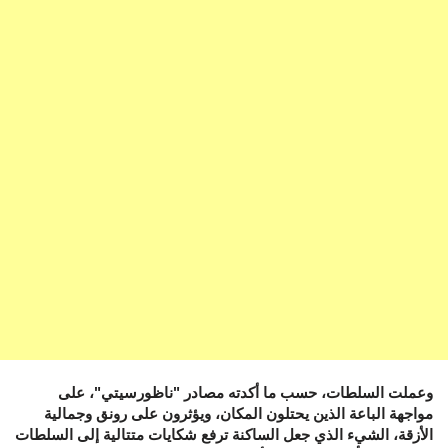
وعملت السلطات، حسب ما أكدته مصادر "ناظورسيتي"، على
مواجهة الباعة الذين يحتلون المكان، ويؤثرون على رونق وجمالية
الأزقة، الشيء الذي جعل الساكنة ترفع شكايات متتالية إلى السلطات