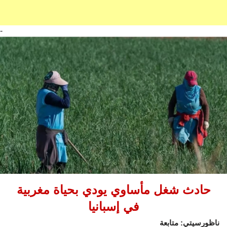
-
حادث شغل مأساوي يودي بحياة مغربية
في إسبانيا
ناظورسيتي: متابعة