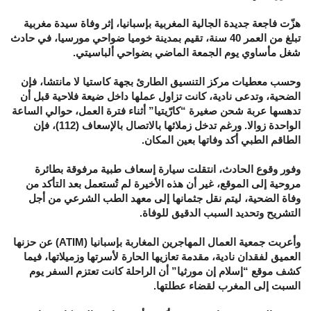
هزّت فاجعة جديدة الجالية المغربية بإسبانيا، إثر وفاة سيدة مغربية
تبلغ من العمر 40 سنة، تقيم بمدينة خوميا ضواحي مورسيا، في حادث
شغل مأساوي يوم الجمعة الماضي بضواحي ألباسيتي.
وحسب معطيات مركز التنسيق الطارئ بجهة كاستيا لا مانتشا، فإن
الضحية، وتدعى نادية، كانت تزاول عملها داخل ضيعة فلاحية قبل أن
تدهسها عربة شحن صغيرة “كارّيتيا” أثناء فترة العمل، حوالي الساعة
الواحدة زوالا. ورغم تدخل زملائها بالاتصال بالإسعاف (112)، فإن
الطاقم الطبي أكد وفاتها بعين المكان.
وفور وقوع الحادث، انتقلت سيارة إسعاف طبية مرفوقة بطائرة
مروحية إلى الموقع، غير أن هذه الأخيرة لم تُستعمل بعد التأكد من
وفاة الضحية، ليتم نقل جثمانها إلى معهد الطب الشرعي من أجل
التشريح وتحديد السبب الدقيق للوفاة.
وأعربت جمعية العمال المهاجرين المغاربة بإسبانيا (ATIM) عن حزنها
العميق لفقدان نادية، مقدمة تعازيها الحارة لأسرتها وزميلاتها، فيما
كشف موقع “إسلام إن مورثيا” أن الراحلة كانت تعتزم السفر يوم
السبت إلى المغرب لقضاء عطلتها.