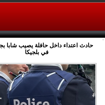
حادث اعتداء داخل حافلة يصيب شابا بجر
في بلجيكا