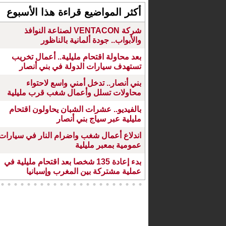
أكثر المواضيع قراءة هذا الأسبوع
شركة VENTACON لصناعة النوافذ
والأبواب.. جودة ألمانية بالناظور
بعد محاولة اقتحام مليلية.. أعمال تخريب
تستهدف سيارات الدولة في بني أنصار
بني أنصار.. تدخل أمني واسع لاحتواء
محاولات تسلل وأعمال شغب قرب مليلية
بالفيديو.. عشرات الشبان يحاولون اقتحام
مليلية عبر سياج بني أنصار
اندلاع أعمال شغب واضرام النار في سيارات
عمومية بمعبر مليلية
بدء إعادة 135 شخصا بعد اقتحام مليلية في
عملية مشتركة بين المغرب وإسبانيا