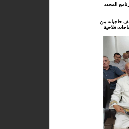
نامج المحدد
ية أكثر من نصف حاجياته من
احات فلاحية