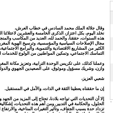
وقال جلالة الملك محمد السادس في خطاب العرش،
نخلد اليوم، بكل اعتزاز، الذكرى الخامسة والعشرين لاعتلائنا 
هذه السنوات، حققنا، والحمد لله، العديد من المكاسب والمن
مجال الإصلاحات السياسية والمؤسسية، وترسيخ الهوية المغربية
الكثير من المشاريع الاقتصادية والتنموية، والبرامج الاجتماعية،
التماسك الاجتماعي، وتمكين المواطنين من الولوج للخدمات ا
وعملنا كذلك، على تكريس الوحدة الترابية، وتعزيز مكانة المغ
وازن، وشريك مسؤول وموثوق، على الصعيدين الجهوي والدول
شعبي العزيز،
إن ما حققناه يعطينا الثقة في الذات، والأمل في المستقبل.
إلا أن التحديات التي تواجه بلادنا، تحتاج إلى المزيد من الجهد و
الحلول، والحكامة في التدبير. ومن أهم هذه التحديات، إشكالية 
تزداد حدة بسبب الجفاف، وتأثير التغيرات المناخية، والارتفاع 