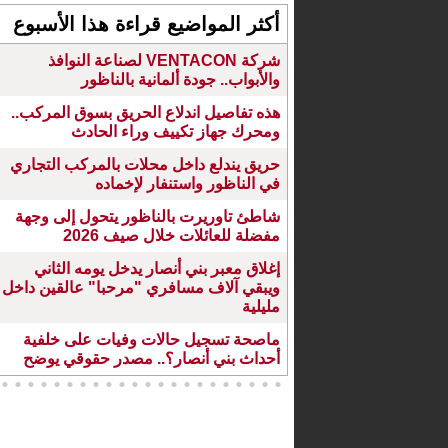
أكثر المواضيع قراءة هذا الأسبوع
شركة VENTACON لصناعة النوافذ
والأبواب.. جودة ألمانية بالناظور
هذه تفاصيل اندلاع الحريق بسوق المركب..
ومحرك جهاز تكييف وراء الحادث
حريق يندلع داخل محلات بالمركب التجاري
في الناظور واستنفار لإخماده
شاطئ تاوريرت بالناظور يتحول إلى وجهة
مفضلة للعائلات خلال صيف 2026
إغلاق معبر بني أنصار يدخل يومه الثاني
ويبقي آلاف مسافري "مرحبا" عالقين داخل
مليلية
ماصحة تسجيل حالات وفيات على خلفية
أحداث بني أنصار؟.. مصدر حقوقي يوضح