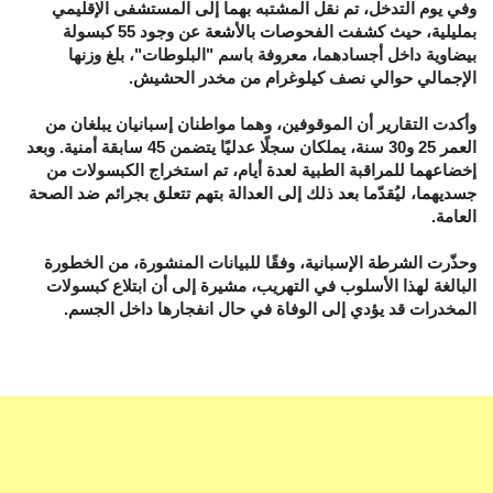
وفي يوم التدخل، تم نقل المشتبه بهما إلى المستشفى الإقليمي
بمليلية، حيث كشفت الفحوصات بالأشعة عن وجود 55 كبسولة
بيضاوية داخل أجسادهما، معروفة باسم "البلوطات"، بلغ وزنها
الإجمالي حوالي نصف كيلوغرام من مخدر الحشيش.
وأكدت التقارير أن الموقوفين، وهما مواطنان إسبانيان يبلغان من
العمر 25 و30 سنة، يملكان سجلًا عدليًا يتضمن 45 سابقة أمنية. وبعد
إخضاعهما للمراقبة الطبية لعدة أيام، تم استخراج الكبسولات من
جسديهما، ليُقدّما بعد ذلك إلى العدالة بتهم تتعلق بجرائم ضد الصحة
العامة.
وحذّرت الشرطة الإسبانية، وفقًا للبيانات المنشورة، من الخطورة
البالغة لهذا الأسلوب في التهريب، مشيرة إلى أن ابتلاع كبسولات
المخدرات قد يؤدي إلى الوفاة في حال انفجارها داخل الجسم.