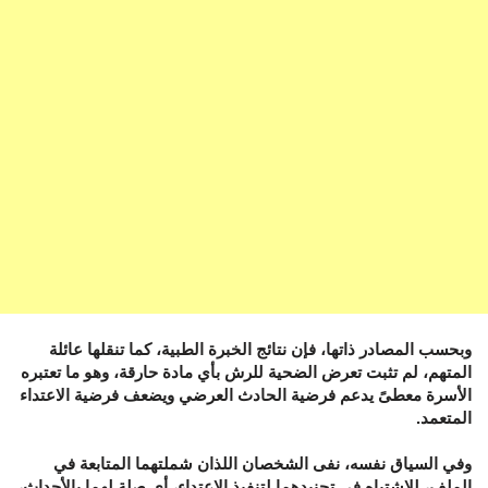
وبحسب المصادر ذاتها، فإن نتائج الخبرة الطبية، كما تنقلها عائلة
المتهم، لم تثبت تعرض الضحية للرش بأي مادة حارقة، وهو ما تعتبره
الأسرة معطىً يدعم فرضية الحادث العرضي ويضعف فرضية الاعتداء
المتعمد.
وفي السياق نفسه، نفى الشخصان اللذان شملتهما المتابعة في
الملف، للاشتباه في تجنيدهما لتنفيذ الاعتداء، أي صلة لهما بالأحداث،