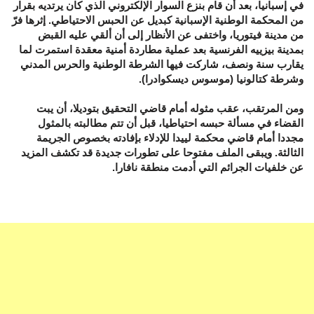
في إسبانيا، بعد أن قام بنزع السوار الإلكتروني الذي كان يرتديه بقرار
من المحكمة الوطنية الإسبانية كبديل عن الحبس الاحتياطي. إثرها فرّ
من مدينة فيتوريا، واختفى عن الأنظار إلى أن ألقي عليه القبض
بمدينة بيزييه الفرنسية بعد عملية مطاردة أمنية معقدة استمرت لما
يقارب سنة ونصف، شاركت فيها الشرطة الوطنية والحرس المدني
وشرطة كتالونيا (موسوس ديسكوادرا).
ومن المرتقب، عقب مثوله أمام قاضي التحقيق بتوديلا، أن يبت
القضاء في مسألة حبسه احتياطيا، قبل أن تتم مطالبته بالمثول
مجددا أمام قاضي محكمة لييدا للإدلاء بإفادته بخصوص الجريمة
الثالثة. ويبقى الملف مفتوحا على تطورات جديدة قد تكشف المزيد
عن خلفيات الجرائم التي أدمت منطقة نافارا.