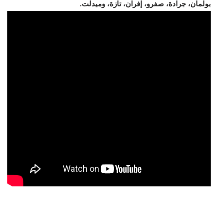
بولمان، جرادة، صفرو، إفران، تازة، وميدلت.