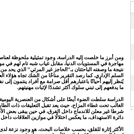
ومن أبرز ما خلصت إليه الدراسة، وجود تمثيلية ملحوظة لعنا
مهاجرة في المستويات الدنيا، مقابل غياب شبه تام لهم في موا
نتيجة ما وصفته الباحثتان بـ”الحاجز غير المرئي” الذي يحد من
السلم الإداري. كما رصد التقرير مناخًا من الشك تجاه هؤلاء ال
يُنظر إليهم أحيانًا باعتبارهم أقل صرامة مع أفراد ينتمون إلى
ما يدفعهم إلى تبني سلوك أكثر تشددًا لإثبات مهنيتهم.
الدراسة سلطت الضوء أيضًا على أشكال من العنصرية اليومية 
الغالب تحت غطاء المزاح، حيث يعد تقبل التعليقات ذات الطابع
شرطا غير معلن للاندماج داخل الفرق، في حين يبقى بعض الأف
دائرة الاستهداف، ما يعكس اختلالًا في موازين العلاقات داخل
الأكثر إثارة للقلق، بحسب خلاصات البحث، هو وجود نزعة لدى