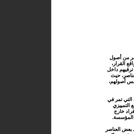
صر من أصول
قع القرار،
 ترقيهم داخل
عناصر، حيث
 نفس أصولهم،
التي تمر في
 التمييزي
راد خارج
 المؤسسة.
 بعض العناصر