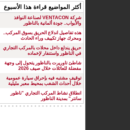
أكثر المواضيع قراءة هذا الأسبوع
شركة VENTACON لصناعة النوافذ
والأبواب.. جودة ألمانية بالناظور
هذه تفاصيل اندلاع الحريق بسوق المركب..
ومحرك جهاز تكييف وراء الحادث
حريق يندلع داخل محلات بالمركب التجاري
في الناظور واستنفار لإخماده
شاطئ تاوريرت بالناظور يتحول إلى وجهة
مفضلة للعائلات خلال صيف 2026
توقيف مشتبه فيه بإحراق سيارة عمومية
خلال أحداث الشغب بمحيط معبر مليلية
انطلاق نشاط المركب التجاري "ناظور
سانتر" بمدينة الناظور