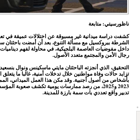
ناظورسيتي: متابعة
كشفت دراسة ميدانية غير مسبوقة عن اختلالات عميقة في تع
الشرطة ببروكسيل مع مسألة التنوع، بعد أن أمضت باحثتان س
داخل مفوضيات العاصمة البلجيكية، في محاولة لفهم ديناميات ا
رجال الأمن والمجتمع متعدد الأصول.
التحقيق، الذي أنجزته الباحثتان مايتي ماسكينس ونوال بنسعيد
تزايد حالات وفاة مواطنين خلال تدخلات أمنية، غالبا ما يتعلق ال
بأشخاص من أصول أجنبية. وقد مكن هذا العمل الميداني، المم
2023 و2025، من رصد ممارسات يومية تكشف صعوبة المؤس
تدبير واقع تعددي بات سمة بارزة للمدينة.