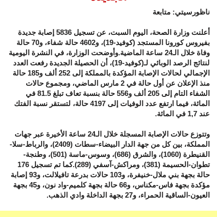
ناظورسيتي: متابعة
أعلنت وزارة الصحة، اليوم السبت، عن تسجيل 5836 إصابة جديدة
بفيروس كورونا المستجد (كوفيد-19)، و4602 حالة شفاء، و70 حالة
وفاة خلال الـ24 ساعة الماضية.وأوضحت الوزارة، في النشرة اليومية
لنتائج الرصد الوبائي لـ(كوفيد-19)، أن الحصيلة الجديدة رفعت العدد
الإجمالي لحالات الإصابة المؤكدة بالمملكة إلى 252 ألف و185 حالة
منذ الإعلان عن أول حالة في 2 مارس الماضي، ومجموع حالات
الشفاء التام إلى 205 ألف و556 حالة بنسبة تعاف تبلغ 81.5 في
المائة، فيما ارتفع عدد الوفيات إلى 4197 حالة، لتستقر نسبة الفتك
عند 1,7 في المائة.
وتتوزع حالات الإصابة المسجلة خلال الـ24 ساعة الأخيرة عبر جهات
المملكة، بين كل من جهة الدار البيضاء-سطات (2409)، والرباط-سلا-
القنيطرة (1060)، والشرق (686)، وسوس-ماسة (501)، وطنجة-
تطوان-الحسيمة (381)، ومراكش-آسفي (289).كما تم تسجيل 176
حالة بجهة بني ملال-خنيفرة، و103 حالات بدرعة تافيلالت، و93 إصابة
مؤكدة بجهة فاس-مكناس، و66 حالة بجهة كلميم-واد نون، و45 بجهة
العيون-الساقية الحمراء، و27 بجهة الداخلة وادي الذهب.