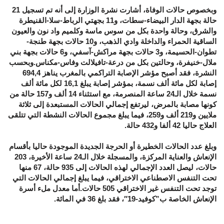
وبخصوص حالات الوفاة، أشارت نشرة الوزارة إلى أنه تم تسجيل 21
حالة بجهة الدار البيضاء-سطات، و11 بجهتي الرباط-سلا-القنيطرة
والشرق، وحالة واحدة بكل من سوس ماسة وكلميم واد نون والعيون
الساقية الحمراء والداخلة وادي الذهب، و10 حالات بجهة طنجة-
تطوان-الحسيمة، و3 حالات بجهة مراكش-آسفي، و6 حالات بجهة بني
ملال-خنيفرة، وحالتين بكل من درعة-تافيلالت وفاس-مكناس.وبحسب
النشرة، فقد أصبح مؤشر الإصابة التراكمي بالمغرب يناهز 694,4
إصابة لكل مائة ألف نسمة، بمؤشر إصابة يبلغ 16,1 لكل مائة ألف
نسمة خلال الـ24 ساعة المنصرمة، مع استثناء 14 ألف و157 حالة من
كونها مصابة بالمرض، ليرتفع إجمالي الحالات المستبعدة إلى ثلاثة
ملايين و219 ألف و259، فيما يبلغ مجموع الحالات النشطة التي تتلقى
العلاج حاليا 42 ألفا و432 حالة.
وبلغ عدد الحالات الخطيرة أو الحرجة الجديدة الموجودة حاليا بأقسام
الإنعاش والعناية المركزة، والمسجلة خلال الـ24 ساعة الأخيرة، 203
حالات، ليصل العدد الإجمالي لهذه الحالات إلى 935 حالة، 67 منها
تحت التنفس الاصطناعي الاختراقي، فيما يبلغ إجمالي الحالات التي
توجد تحت التنفس غير الاختراقي 505 حالات.أما معدل ملء أسرة
الإنعاش الخاصة ب”كوفيد-19″، فقد بلغ 36 في المائة.