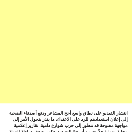
انتشار الفيديو على نطاق واسع أجج المشاعر ودفع أصدقاء الضحية
إلى إعلان استعدادهم للرد على الاعتداء، ما ينذر بتحول الأمر إلى
مواجهة مفتوحة قد تتطور إلى حرب شوارع دامية. تقارير إعلامية
محلية ودولية حذّرت من أن هذا التصعيد يعكس ضعف سلطة الدولة