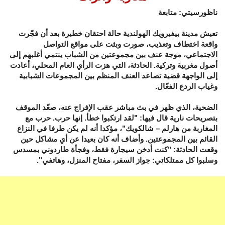
ناظورسيتي: متابعة
تعيش مدينة بيفيرويك الهولندية حالة احتقان خطيرة بعد أن فجّرت
واقعة اختطاف وتعذيب، صورت وبثت على مواقع التواصل
الاجتماعي، موجة عنف بين مجموعتين من الشباب ينتمي أغلبهم إلى
أصول مغربية وتركية. الحادثة، التي هزت الرأي العام المحلي، أعادت
إلى الواجهة قضية تصاعد العنف المنظم بين المجموعات الشبابية
وغياب الردع الفعّال.
الضحية، الذي ظهر في بث مباشر عقب الإفراج عنه، صعّد الموقف
بتصريحات نارية قال فيها: "لقد ارتكبوا خطأ. إنها حرب. حرب مع
المغاربة من هارلم – شالكويك"، مؤكدا أنه لم يكن طرفا في النزاع
القائم بين المجموعتين. وأضاف أنه كان بعيدا عن أي مشاكل حين
وقعت الحادثة: "كنت أدخن سيجارة فقط، وفجأة طاردوني بمسدس
وسلبوا كل ممتلكاتي: جواز السفر، مفتاح المنزل، وهاتفي".