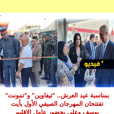
-
بمناسبة عيد العرش.. "ثيفاوين" و"تمونت"
تفتتحان المهرجان الصيفي الأول بأيت
يوسف وعلي بحضور عامل الإقليم