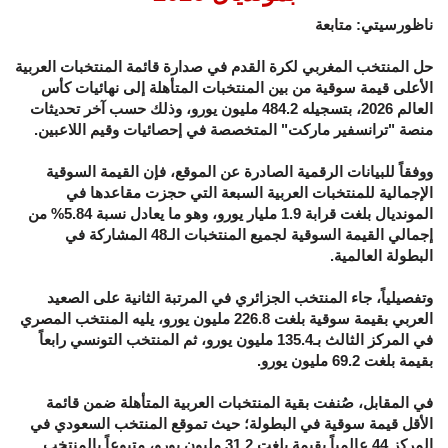
ناظورسيتي: متابعة
حل المنتخب المغربي لكرة القدم في صدارة قائمة المنتخبات العربية
الأعلى قيمة سوقية من بين المنتخبات المتأهلة إلى نهائيات كأس
العالم 2026، بتسجيله 484.2 مليون يورو، وذلك حسب آخر تحديثات
منصة "ترانسفير ماركت" المتخصصة في إحصائيات وقيم اللاعبين.
ووفقاً للبيانات الرقمية الصادرة عن الموقع، فإن القيمة السوقية
الإجمالية للمنتخبات العربية السبعة التي حجزت مقاعدها في
المونديال بلغت قرابة 1.9 مليار يورو، وهو ما يعادل نسبة 5.84% من
إجمالي القيمة السوقية لجميع المنتخبات الـ48 المشاركة في
البطولة العالمية.
وتفصيلياً، جاء المنتخب الجزائري في المرتبة الثانية على الصعيد
العربي بقيمة سوقية بلغت 226.8 مليون يورو، يليه المنتخب المصري
في المركز الثالث بـ135.4 مليون يورو، ثم المنتخب التونسي رابعاً
بقيمة بلغت 69.2 مليون يورو.
في المقابل، صُنفت بقية المنتخبات العربية المتأهلة ضمن قائمة
الأقل قيمة سوقية في البطولة؛ حيث تموقع المنتخب السعودي في
المركز 44 عالمياً بقيمة بلغت 31.2 مليون يورو، متبوعاً بالمنتخب