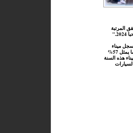
ق المرتبة
2."
يات الوزارة، فإن ما بين 5 يونيو و5 شتنبر 2024، سجل ميناء
طنجة المتوسط عبور 1.62 مليون مسافر و427 ألف سيارة، مما يمثل 57%
ناء هذه السنة
ة السيارات