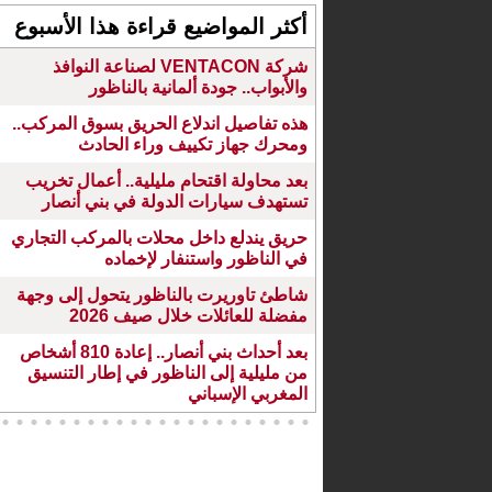
أكثر المواضيع قراءة هذا الأسبوع
شركة VENTACON لصناعة النوافذ
والأبواب.. جودة ألمانية بالناظور
هذه تفاصيل اندلاع الحريق بسوق المركب..
ومحرك جهاز تكييف وراء الحادث
بعد محاولة اقتحام مليلية.. أعمال تخريب
تستهدف سيارات الدولة في بني أنصار
حريق يندلع داخل محلات بالمركب التجاري
في الناظور واستنفار لإخماده
شاطئ تاوريرت بالناظور يتحول إلى وجهة
مفضلة للعائلات خلال صيف 2026
بعد أحداث بني أنصار.. إعادة 810 أشخاص
من مليلية إلى الناظور في إطار التنسيق
المغربي الإسباني