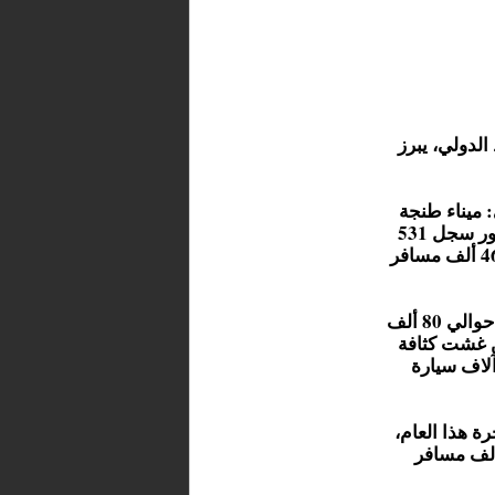
الدولي، يبرز
 ميناء طنجة
المدينة استقبل 639 ألف مسافر و101 ألف سيارة، ميناء الناظور سجل 531
ألف مسافر و125 ألف سيارة، بينما شهد ميناء الحسيمة عبور 46 ألف مسافر
وسجلت الذروة في حركة العبور يومي 3 و 4 غشت، حيث عبر حوالي 80 ألف
 من غشت كثافة
 في حركة العودة مع عبور حوالي 460 ألف مسافر و103 آلاف سيارة
 قامت وزارة النقل واللوجيستيك بتعبئة 29 باخرة هذا العام،
ر حوالي 535 رحلة أسبوعية بسعة نقل تصل إلى 500 ألف مسافر