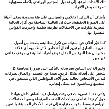
تلك الأحداث لم تؤد إلى تحميل المجتمع الهولندي بأكمله مسؤولية
تصرفات بعض الأفراد.
وأضاف أن التركيز الإعلامي والسياسي على فئة محدودة يطغى أحيانا
على الصورة الحقيقية، حيث إن الغالبية الساحقة من أفراد الجالية
المغربية شاركت في الاحتفالات بطريقة سلمية واحترمت القوانين
المعمول بها.
كما عبّر أفلاي عن استيائه من تكرار مطالبته، بصفته من أصول
مغربية، بالتعليق أو تبرير أفعال أشخاص لا تربطه بهم أي علاقة،
معتبرا أن هذا النوع من المقاربة يضع أفراد الجالية في موقف دفاعي
غير مبرر.
وختم اللاعب السابق تصريحاته بالتأكيد على ضرورة محاسبة كل
شخص على أفعاله بشكل فردي، بعيدا عن التعميم أو إلصاق تصرفات
قلة من الأشخاص بجالية تضم آلاف المواطنين الذين يندمجون في
المجتمع ويساهمون فيه بشكل إيجابي.
وتأتي هذه التصريحات في وقت يتواصل فيه النقاش داخل هولندا
حول كيفية التعاطي مع أحداث الشغب المرتبطة ببعض الاحتفالات
الرياضية، وسط دعوات متزايدة إلى تجنب الأحكام المسبقة والتمييز