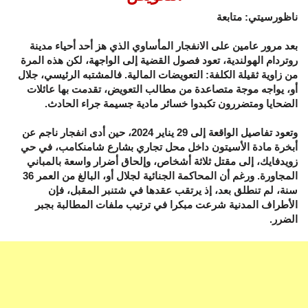
ناظورسيتي: متابعة
بعد مرور عامين على الانفجار المأساوي الذي هز أحد أحياء مدينة
روتردام الهولندية، تعود فصول القضية إلى الواجهة، لكن هذه المرة
من زاوية ثقيلة الكلفة: التعويضات المالية. فالمشتبه الرئيسي، جلال
أو، يواجه موجة متصاعدة من مطالب التعويض، تقدمت بها عائلات
الضحايا ومتضررون تكبدوا خسائر مادية جسيمة جراء الحادث.
وتعود تفاصيل الواقعة إلى 29 يناير 2024، حين أدى انفجار ناجم عن
أبخرة مادة الأسيتون داخل محل تجاري بشارع شامنكامب، في حي
زويدفايك، إلى مقتل ثلاثة أشخاص، وإلحاق أضرار واسعة بالمباني
المجاورة. ورغم أن المحاكمة الجنائية لجلال أو، البالغ من العمر 36
سنة، لم تنطلق بعد، إذ يرتقب عقدها في شتنبر المقبل، فإن
الأطراف المدنية شرعت مبكرا في ترتيب ملفات المطالبة بجبر
الضرر.