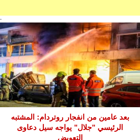
-
بعد عامين من انفجار روتردام: المشتبه
الرئيسي "جلال" يواجه سيل دعاوى
التعويض