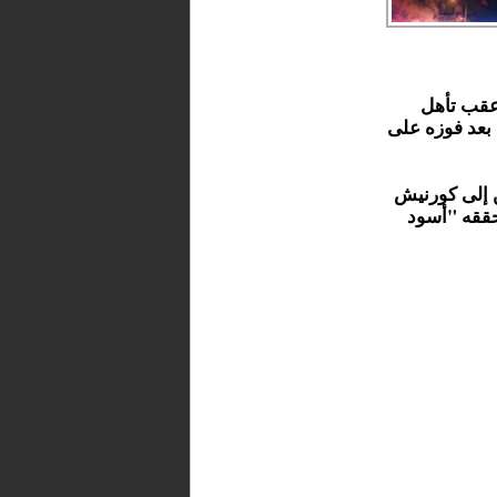
 عقب تأهل
نتخب المغربي إلى الدور ربع النهائي من كأس العالم 2026، بعد فوزه على
ن إلى كورنيش
 حققه "أسود