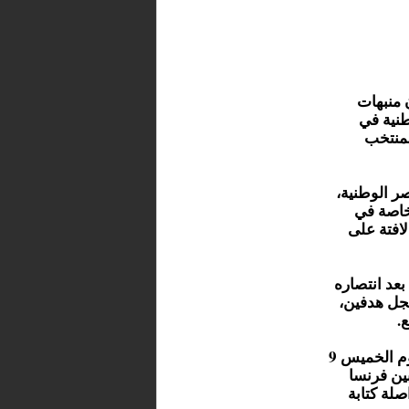
 منبهات
طنية في
لمنتخب
ر الوطنية،
خاصة في
لافتة على
بعد انتصاره
سجل هدفين،
.
ومن المرتقب أن يخوض "أسود الأطلس" مباراتهم المقبلة يوم الخميس 9
ين فرنسا
صلة كتابة