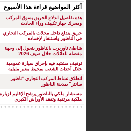
أكثر المواضيع قراءة هذا الأسبوع
هذه تفاصيل اندلاع الحريق بسوق المركب..
ومحرك جهاز تكييف وراء الحادث
حريق يندلع داخل محلات بالمركب التجاري
في الناظور واستنفار لإخماده
شاطئ تاوريرت بالناظور يتحول إلى وجهة
مفضلة للعائلات خلال صيف 2026
توقيف مشتبه فيه بإحراق سيارة عمومية
خلال أحداث الشغب بمحيط معبر مليلية
انطلاق نشاط المركب التجاري "ناظور
سانتر" بمدينة الناظور
مستشار ملكي بالناظور يرشح الإقليم لزيارة
ملكية مرتقبة وتفقد الأوراش الكبرى