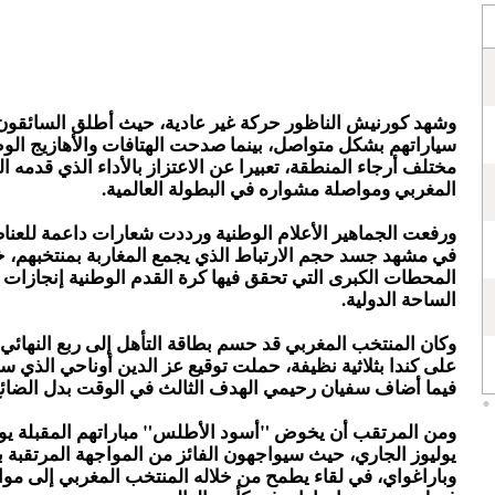
وشهد كورنيش الناظور حركة غير عادية، حيث أطلق السائقون
سياراتهم بشكل متواصل، بينما صدحت الهتافات والأهازيج الو
مختلف أرجاء المنطقة، تعبيرا عن الاعتزاز بالأداء الذي قدمه ا
المغربي ومواصلة مشواره في البطولة العالمية.
ورفعت الجماهير الأعلام الوطنية ورددت شعارات داعمة للعناص
في مشهد جسد حجم الارتباط الذي يجمع المغاربة بمنتخبهم، 
المحطات الكبرى التي تحقق فيها كرة القدم الوطنية إنجازات 
الساحة الدولية.
وكان المنتخب المغربي قد حسم بطاقة التأهل إلى ربع النهائي 
على كندا بثلاثية نظيفة، حملت توقيع عز الدين أوناحي الذي 
فيما أضاف سفيان رحيمي الهدف الثالث في الوقت بدل الضائع
يوليوز الجاري، حيث سيواجهون الفائز من المواجهة المرتقبة ب
وباراغواي، في لقاء يطمح من خلاله المنتخب المغربي إلى موا