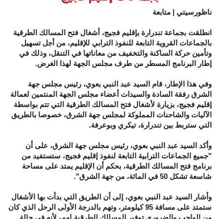
ناظورسيتي | متابعة
انطلقت بجماعة تندرارة بإقليم فجيج، أشغال فتح المسالك الطرقية
بالجماعات القروية التابعة للنفوذ الترابي للإقليم، من أجل تسهيل
وتأمين حركة الساكنة والتخفيف من معاناتها في التنقل، وذلك في
إطار البرنامج المسطر من طرف مجلس الجهة لهذا الغرض.
وفي هذا الإطار، قام السيد عبد النبي بعوي، رئيس مجلس جهة
الشرق رفقة السادة والسيدات أعضاء مجلس الجهة المنتمين لعمالة
إقليم فجيج، بزيارة لأشغال فتح المسالك الطرقية التي تتم بواسطة
الآليات والشاحنات المملوكة لمجلس جهة الشرق، خصوصا بالطريق
التي ستربط بين تندرارة، تيكري وبوعرفة.
وأكد السيد عبد النبي بعوي، رئيس مجلس جهة الشرق، على أن
"جميع الجماعات الترابية التابعة لنفوذ إقليم فجيج، ستستفيد من
برنامج فتح المسالك الطرقية، بحكم أن الإقليم يمتد على مساحة
شاسعة تشكل 50 في المائة، من جهة الشرق".
وأشار السيد عبد النبي بعوي، إلى أن الطريق التي بدأت بها الأشغال
ستمتد على مسافة 95 كيلومتر، وتهم بالدرجة الأولى الرحل الذي كان
من الواجب والضروري توفير المسالك الطرقية لهم، لأنه في حالة