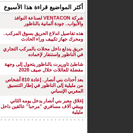
أكثر المواضيع قراءة هذا الأسبوع
شركة VENTACON لصناعة النوافذ
والأبواب.. جودة ألمانية بالناظور
هذه تفاصيل اندلاع الحريق بسوق المركب..
ومحرك جهاز تكييف وراء الحادث
حريق يندلع داخل محلات بالمركب التجاري
في الناظور واستنفار لإخماده
شاطئ تاوريرت بالناظور يتحول إلى وجهة
مفضلة للعائلات خلال صيف 2026
بعد أحداث بني أنصار.. إعادة 810 أشخاص
من مليلية إلى الناظور في إطار التنسيق
المغربي الإسباني
إغلاق معبر بني أنصار يدخل يومه الثاني
ويبقي آلاف مسافري "مرحبا" عالقين داخل
مليلية