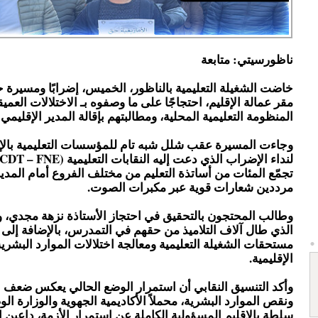
ناظورسيتي: متابعة
خاضت الشغيلة التعليمية بالناظور، الخميس، إضرابًا ومسيرة 
مقر عمالة الإقليم، احتجاجًا على ما وصفوه بـ الاختلالات العمي
المنظومة التعليمية المحلية، ومطالبتهم بإقالة المدير الإقليمي ل
وجاءت المسيرة عقب شلل شبه تام للمؤسسات التعليمية بالإق
تجمّع المئات من أساتذة التعليم من مختلف الفروع أمام المديري
مرددين شعارات قوية عبر مكبرات الصوت.
وطالب المحتجون بالتحقيق في احتجاز الأستاذة نزهة مجدي، 
الذي طال آلاف التلاميذ من حقهم في التمدرس، بالإضافة إل
مستحقات الشغيلة التعليمية ومعالجة اختلالات الموارد البشرية
الإقليمية.
وأكد التنسيق النقابي أن استمرار الوضع الحالي يعكس ضعف ال
ونقص الموارد البشرية، محملاً الأكاديمية الجهوية والوزارة ال
سلطة بالإقليم المسؤولية الكاملة عن استمرار الأزمة، داعين إ