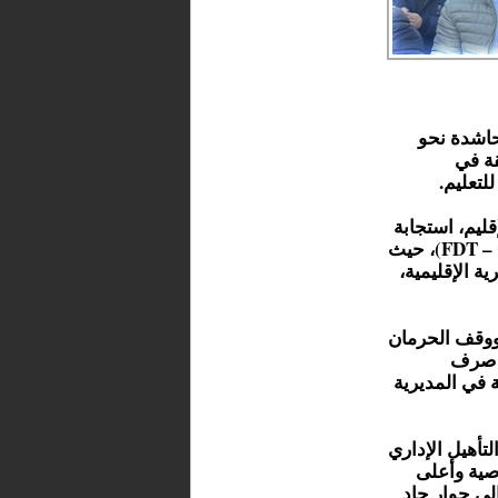
حاشدة نحو
قة في
لتعليم.
ليم، استجابة
لنداء الإضراب الذي دعت إليه النقابات التعليمية (FDT – CDT – FNE)، حيث
ة الإقليمية،
ووقف الحرمان
ى صرف
 في المديرية
تأهيل الإداري
وصية وأعلى
لى حوار جاد