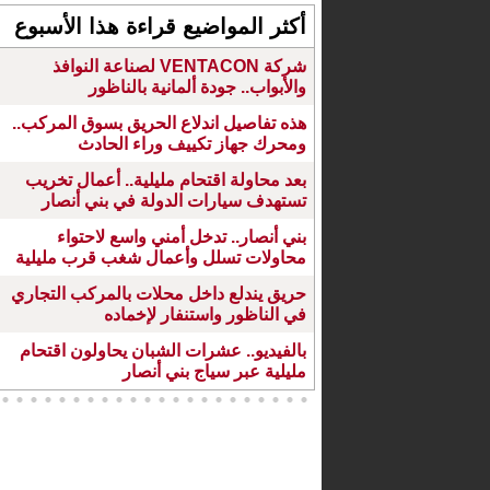
أكثر المواضيع قراءة هذا الأسبوع
شركة VENTACON لصناعة النوافذ
والأبواب.. جودة ألمانية بالناظور
هذه تفاصيل اندلاع الحريق بسوق المركب..
ومحرك جهاز تكييف وراء الحادث
بعد محاولة اقتحام مليلية.. أعمال تخريب
تستهدف سيارات الدولة في بني أنصار
بني أنصار.. تدخل أمني واسع لاحتواء
محاولات تسلل وأعمال شغب قرب مليلية
حريق يندلع داخل محلات بالمركب التجاري
في الناظور واستنفار لإخماده
بالفيديو.. عشرات الشبان يحاولون اقتحام
مليلية عبر سياج بني أنصار