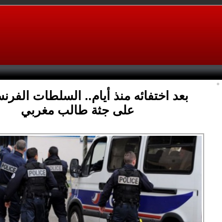
بعد اختفائه منذ أيام.. السلطات الفرنس
على جثة طالب مغربي