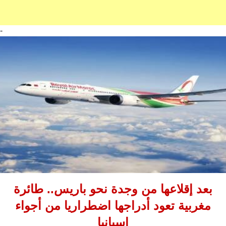
-
بعد إقلاعها من وجدة نحو باريس.. طائرة
مغربية تعود أدراجها اضطراريا من أجواء
إسبانيا