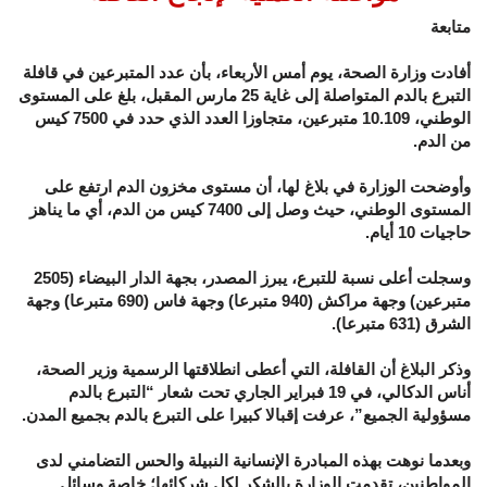
متابعة
أفادت وزارة الصحة، يوم أمس الأربعاء، بأن عدد المتبرعين في قافلة
التبرع بالدم المتواصلة إلى غاية 25 مارس المقبل، بلغ على المستوى
الوطني، 10.109 متبرعين، متجاوزا العدد الذي حدد في 7500 كيس
من الدم.
وأوضحت الوزارة في بلاغ لها، أن مستوى مخزون الدم ارتفع على
المستوى الوطني، حيث وصل إلى 7400 كيس من الدم، أي ما يناهز
حاجيات 10 أيام.
وسجلت أعلى نسبة للتبرع، يبرز المصدر، بجهة الدار البيضاء (2505
متبرعين) وجهة مراكش (940 متبرعا) وجهة فاس (690 متبرعا) وجهة
الشرق (631 متبرعا).
وذكر البلاغ أن القافلة، التي أعطى انطلاقتها الرسمية وزير الصحة،
أناس الدكالي، في 19 فبراير الجاري تحت شعار “التبرع بالدم
مسؤولية الجميع”، عرفت إقبالا كبيرا على التبرع بالدم بجميع المدن.
وبعدما نوهت بهذه المبادرة الإنسانية النبيلة والحس التضامني لدى
المواطنين، تقدمت الوزارة بالشكر لكل شركائها؛ خاصة وسائل