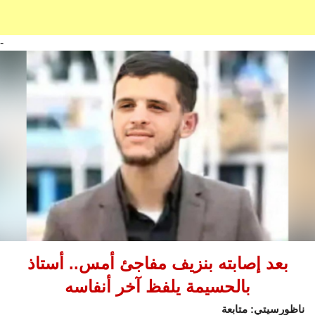
-
بعد إصابته بنزيف مفاجئ أمس.. أستاذ
بالحسيمة يلفظ آخر أنفاسه
ناظورسيتي: متابعة