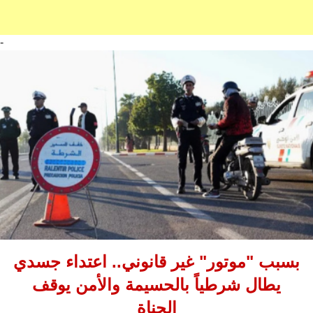
-
بسبب "موتور" غير قانوني.. اعتداء جسدي
يطال شرطياً بالحسيمة والأمن يوقف
الجناة