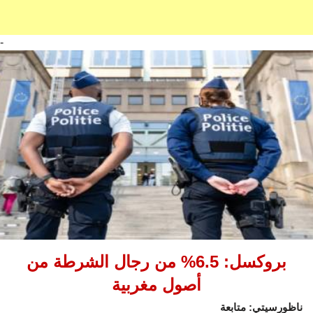
-
بروكسل: 6.5% من رجال الشرطة من
أصول مغربية
ناظورسيتي: متابعة