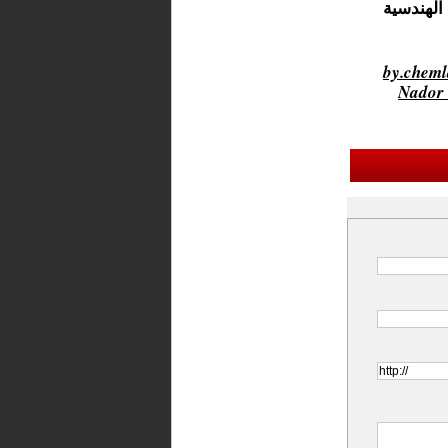
الهندسية
♬ son original - 👷🏻المهندس 👷🏻 Nador