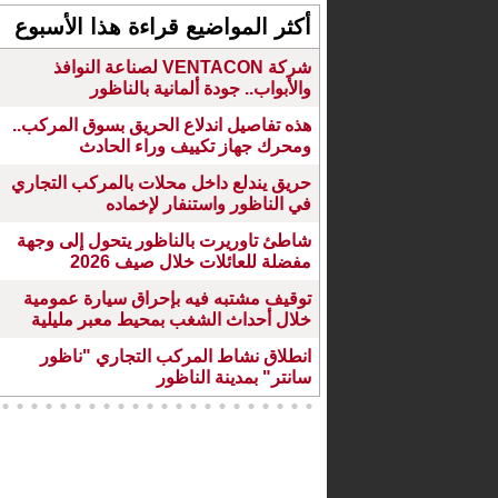
أكثر المواضيع قراءة هذا الأسبوع
شركة VENTACON لصناعة النوافذ
والأبواب.. جودة ألمانية بالناظور
هذه تفاصيل اندلاع الحريق بسوق المركب..
ومحرك جهاز تكييف وراء الحادث
حريق يندلع داخل محلات بالمركب التجاري
في الناظور واستنفار لإخماده
شاطئ تاوريرت بالناظور يتحول إلى وجهة
مفضلة للعائلات خلال صيف 2026
توقيف مشتبه فيه بإحراق سيارة عمومية
خلال أحداث الشغب بمحيط معبر مليلية
انطلاق نشاط المركب التجاري "ناظور
سانتر" بمدينة الناظور