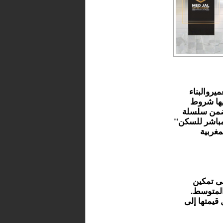
روالبناء
"Nador Podcast" يشرح فيها شروط
 ضمن سلسلة
لمباشر للسكن"
مغربية
لى تمكين
المتوسط.
قيمتها إلى