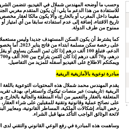
وحسب ما أوضحه المهندس شملال في الفيديو، تتضمن الشرو
للاستفادة من هذا الدعم ما يلي: أن يكون المتقدم مغربي الج
مقيما داخل المغرب أو بالخارج، وألا يكون مالكا لعقار مخصص
تاريخ الاقتناء، إضافة إلى عدم استفادته سابقا من أي امتياز أ
ممنوح من طرف الدولة.
كما يشترط أن يكون السكن المستهدف جديدا وليس مستعملا، 
على رخصة سكن مسلمة ابتداء من فاتح
درهم، و70 ألف درهم إذا كان الثمن يتراوح بين 300 ألف و700 ألف درهم.
ويمكنكم الاطلاع على الفيديو أسفله للمزيد من التفاصيل
.
مبادرة توعوية بالأمازيغية الريفية
يقدم المهندس محمد شملال هذه المحتويات التوعوية باللغة الأ
الريفية (تاريفيت) عبر منصات تيكتوك وانستغرام، بهدف تقري
المتعلقة بالعقار والتعمير من أبناء المنطقة والجالية بالخارج. 
على نصائح عملية وقانونية وتقنية للمقبلين على شراء العقار
رخص البناء، إشكالات الملكية، المساطر القانونية، ومعايير البن
لائحة الوثائق الواجب التأكد منها قبل الشراء.
وساهمت هذه المبادرة في رفع الوعي القانوني والتقني لدى ا