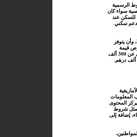
ط الرسمية
نسية سواء كان
 للسكن عند
و دعم سكني
وأن يتوفر
 يناير 2023. أما بخصوص قيمة
الدعم، فتبلغ 100 ألف درهم إذا كان ثمن السكن يساوي أو يقل عن 300 ألف
مازيغية
ب المعلومات
ويركز المحتوى
، مثل شروط
اء، إضافة إلى
لمواطنين،