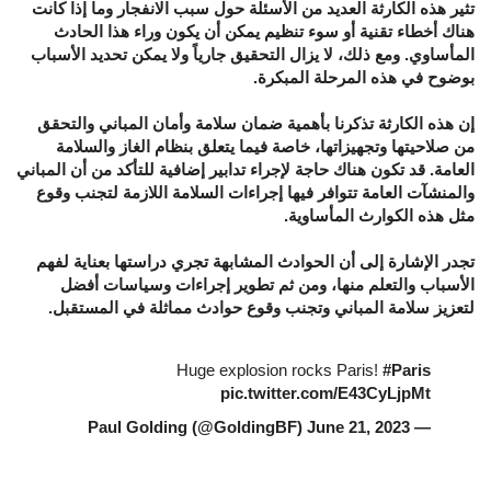
تثير هذه الكارثة العديد من الأسئلة حول سبب الانفجار وما إذا كانت
هناك أخطاء تقنية أو سوء تنظيم يمكن أن يكون وراء هذا الحادث
المأساوي. ومع ذلك، لا يزال التحقيق جارياً ولا يمكن تحديد الأسباب
بوضوح في هذه المرحلة المبكرة.
إن هذه الكارثة تذكرنا بأهمية ضمان سلامة وأمان المباني والتحقق
من صلاحيتها وتجهيزاتها، خاصة فيما يتعلق بنظام الغاز والسلامة
العامة. قد تكون هناك حاجة لإجراء تدابير إضافية للتأكد من أن المباني
والمنشآت العامة تتوافر فيها إجراءات السلامة اللازمة لتجنب وقوع
مثل هذه الكوارث المأساوية.
تجدر الإشارة إلى أن الحوادث المشابهة تجري دراستها بعناية لفهم
الأسباب والتعلم منها، ومن ثم تطوير إجراءات وسياسات أفضل
لتعزيز سلامة المباني وتجنب وقوع حوادث مماثلة في المستقبل.
Huge explosion rocks Paris!
#Paris
pic.twitter.com/E43CyLjpMt
June 21, 2023
— Paul Golding (@GoldingBF)