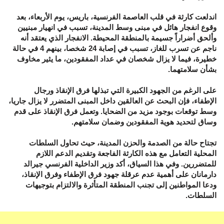
اندلعت كارثة في قلب العاصمة الفرنسية، باريس، يوم الأربعاء، بعد
وقوع انفجار هائل في مبنى وسط المدينة، تسبب في انهيار مبنيين
وألحق أضراراً جسيمة بالمنطقة المحيطة. الانفجار الذي يعتقد أنه
ناجم عن تسرب للغاز، تسبب في إصابة 24 شخصا، بينهم 4 في حالة
خطيرة، فيما لا يزال شخصان في عداد المفقودين، ما يثير مخاوف
بشأن سلامتهما.
على الرغم من الجهود الكبيرة التي تبذلها فرق الإنقاذ ورجال
الإطفاء، فإن البحث عن العالقين داخل المبنى المتضرر لا يزال جاريا،
وسط توقعات بوجود مزيد من الضحايا. وتعمل فرق الإنقاذ على قدم
وساق لتحديد هوية المفقودين وضمان سلامتهم.
تجتاح حالة من الصدمة والحزن المدينة، حيث تحاول السلطات
المحلية التعامل مع هذه الكارثة الفاجعة وتقديم الدعم اللازم
للمتضررين. وفي هذا السياق، أكد وزير الداخلية الفرنسي جيرالد
دارمانان على أهمية عدم عرقلة جهود فرق الإطفاء وفرق الإنقاذ،
ودعا المواطنين إلى تجنب المنطقة المتأثرة والالتزام بتوجيهات
السلطات.