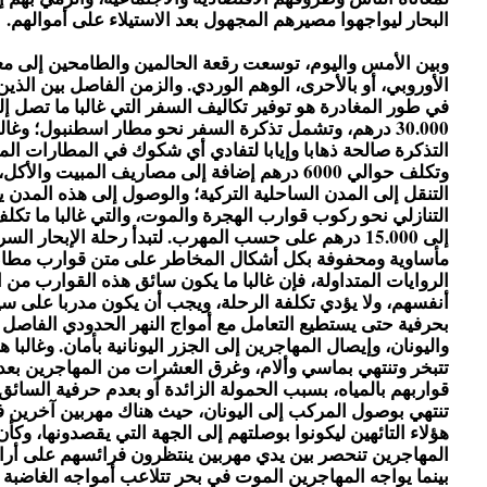
البحار ليواجهوا مصيرهم المجهول بعد الاستيلاء على أموالهم.
وبين الأمس واليوم، توسعت رقعة الحالمين والطامحين إلى معا
الأوروبي، أو بالأحرى، الوهم الوردي. والزمن الفاصل بين الذين
في طور المغادرة هو توفير تكاليف السفر التي غالبا ما تصل إ
30.000 درهم، وتشمل تذكرة السفر نحو مطار اسطنبول؛ وغالب
التذكرة صالحة ذهابا وإيابا لتفادي أي شكوك في المطارات المغ
وتكلف حوالي 6000 درهم إضافة إلى مصاريف المبيت وال
التنقل إلى المدن الساحلية التركية؛ والوصول إلى هذه المدن يع
إلى 15.000 درهم على حسب المهرب. لتبدأ رحلة الإبحار ا
مأساوية ومحفوفة بكل أشكال المخاطر على متن قوارب مطا
الروايات المتداولة، فإن غالبا ما يكون سائق هذه القوارب من 
أنفسهم، ولا يؤدي تكلفة الرحلة، ويجب أن يكون مدربا على سي
بحرفية حتى يستطيع التعامل مع أمواج النهر الحدودي الفاصل ب
واليونان، وإيصال المهاجرين إلى الجزر اليونانية بأمان. وغالبا ه
تتبخر وتنتهي بماسي وألام، وغرق العشرات من المهاجرين بعد 
قواربهم بالمياه، بسبب الحمولة الزائدة آو بعدم حرفية السائق.
تنتهي بوصول المركب إلى اليونان، حيث هناك مهربين آخرين ف
هؤلاء التائهين ليكونوا بوصلتهم إلى الجهة التي يقصدونها، وكأن
المهاجرين تنحصر بين يدي مهربين ينتظرون فرائسهم على أرا
بينما يواجه المهاجرين الموت في بحر تتلاعب أمواجه الغاضبة 