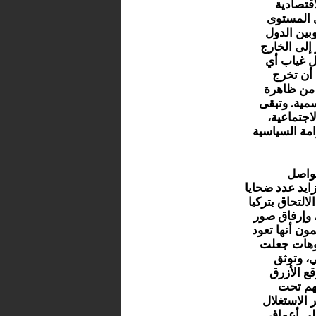
قتصادية
ى المستوى
بين الدول
إلى الخارج
 غياب أي
 أن تخرج
 من ظاهرة
سمية. وتبقى
اجتماعية،
مة السياسية
تواصل
ايد عدد ضحايا
التحاق بتركيا
 وإرفاق صور
ون أنها تعود
يوهات جعلت
، وتوثق
ع الأزرق
هم تحت
الاستغلال
إلى أعماق