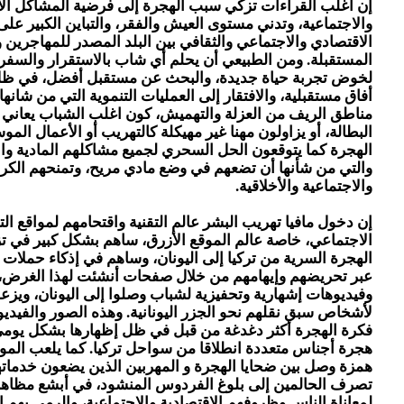
إن أغلب القراءات تزكي سبب الهجرة إلى فرضية المشاكل الا
والاجتماعية، وتدني مستوى العيش والفقر، والتباين الكبير عل
الاقتصادي والاجتماعي والثقافي بين البلد المصدر للمهاجرين و
المستقبلة. ومن الطبيعي أن يحلم أي شاب بالاستقرار والسفر 
لخوض تجربة حياة جديدة، والبحث عن مستقبل أفضل، في ظل
أفاق مستقبلية، والافتقار إلى العمليات التنموية التي من شانها
مناطق الريف من العزلة والتهميش، كون اغلب الشباب يعاني
البطالة، أو يزاولون مهنا غير مهيكلة كالتهريب أو الأعمال المو
الهجرة كما يتوقعون الحل السحري لجميع مشاكلهم المادية وال
والتي من شأنها أن تضعهم في وضع مادي مريح، وتمنحهم الكرا
والاجتماعية والأخلاقية.
إن دخول مافيا تهريب البشر عالم التقنية واقتحامهم لمواقع ال
الاجتماعي، خاصة عالم الموقع الأزرق، ساهم بشكل كبير في تز
الهجرة السرية من تركيا إلى اليونان، وساهم في إذكاء حملات ال
عبر تحريضهم وإيهامهم من خلال صفحات أنشئت لهذا الغرض،
وفيديوهات إشهارية وتحفيزية لشباب وصلوا إلى اليونان، ويزعم
لأشخاص سبق نقلهم نحو الجزر اليونانية. وهذه الصور والفيد
فكرة الهجرة أكثر دغدغة من قبل في ظل إظهارها بشكل يومي
هجرة أجناس متعددة انطلاقا من سواحل تركيا. كما يلعب الموق
همزة وصل بين ضحايا الهجرة و المهربين الذين يضعون خدمات
تصرف الحالمين إلى بلوغ الفردوس المنشود، في أبشع مظاهر 
لمعاناة الناس وظروفهم الاقتصادية والاجتماعية، والرمي بهم 