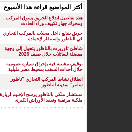
أكثر المواضيع قراءة هذا الأسبوع
هذه تفاصيل اندلاع الحريق بسوق المركب..
ومحرك جهاز تكييف وراء الحادث
حريق يندلع داخل محلات بالمركب التجاري
في الناظور واستنفار لإخماده
شاطئ تاوريرت بالناظور يتحول إلى وجهة
مفضلة للعائلات خلال صيف 2026
توقيف مشتبه فيه بإحراق سيارة عمومية
خلال أحداث الشغب بمحيط معبر مليلية
انطلاق نشاط المركب التجاري "ناظور
سانتر" بمدينة الناظور
مستشار ملكي بالناظور يرشح الإقليم لزيارة
ملكية مرتقبة وتفقد الأوراش الكبرى