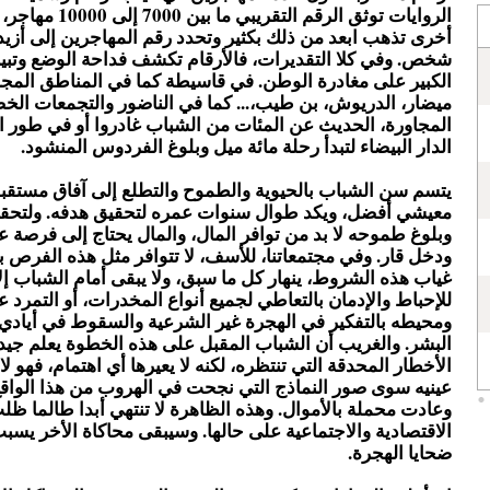
الروايات توثق الرقم التقريب
شخص. وفي كلا التقديرات، فالأرقام تكشف فداحة الوضع وتبين
الكبير على مغادرة الوطن. في قاسيطة كما في المناطق المجا
ميضار، الدريوش، بن طيب،... كما في الناضور والتجمعات الخض
المجاورة، الحديث عن المئات من الشباب غادروا أو في طور 
الدار البيضاء لتبدأ رحلة مائة ميل وبلوغ الفردوس المنشود.
يتسم سن الشباب بالحيوية والطموح والتطلع إلى آفاق مستقب
معيشي أفضل، ويكد طوال سنوات عمره لتحقيق هدفه. ولتحقيق
وبلوغ طموحه لا بد من توافر المال، والمال يحتاج إلى فرصة 
ودخل قار. وفي مجتمعاتنا، للأسف، لا تتوافر مثل هذه الفرص 
غياب هذه الشروط، ينهار كل ما سبق، ولا يبقى أمام الشباب إل
للإحباط والإدمان بالتعاطي لجميع أنواع المخدرات، أو التمرد
ومحيطه بالتفكير في الهجرة غير الشرعية والسقوط في أيادي م
البشر. والغريب أن الشباب المقبل على هذه الخطوة يعلم جيد
الأخطار المحدقة التي تنتظره، لكنه لا يعيرها أي اهتمام، فهو لا
عينيه سوى صور النماذج التي نجحت في الهروب من هذا الواقع
وعادت محملة بالأموال. وهذه الظاهرة لا تنتهي أبدا طالما ظل
الاقتصادية والاجتماعية على حالها. وسيبقى محاكاة الأخر يسب
ضحايا الهجرة.