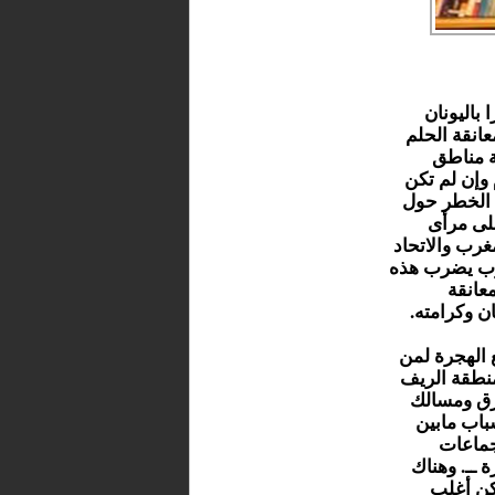
 باليونان
انقة الحلم
ة مناطق
 وإن لم تكن
س الخطر حول
لى مرأى
غرب والاتحاد
غرب يضرب هذه
عانقة
 وكرامته.
 الهجرة لمن
نطقة الريف
طرق ومسالك
باب مابين
اليم وجماعات
 ــ. وهناك
كن أغلب