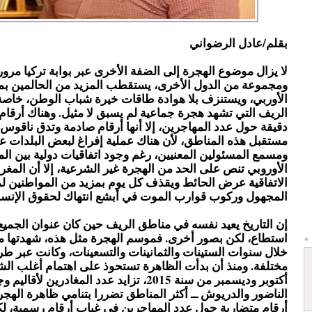
بقلم/عادل الرضواني
لا يزال موضوع الهجرة إلى الضفة الأخرى عبر بوابة تركيا مرورا
ومجموعة من الدول الأخرى، يستقطب المزيد من الحالمين بمع
الأوربي، ويستنزف بلا هوادة طاقات خيرة شباب الوطن، خاص
الريف التي تشهد هجرة جماعية لم يسبق لا مثيل. وهناك أرقام
دقيقة حول عدد المهاجرين، إلا أنها أرقام صادمة وتدق ناقو
مستقبل هذه المناطق، لأن هناك عملية إفراغ لبعض البلدات ع
ومسمع المسئولين المعنيين، رغم وجود اتفاقيات دولية بين الم
الأوروبي تنص على الحد من الهجرة غير الشرعية، إلا أن الم
الاتفاقية عرض الحائط ويقذف كل يوم بمزيد من المواطنين لم
المجهول وركوب قوارب الموت في أبشع انتهاك لحقوق الإنسان
إن التاريخ يعيد نفسه في مناطق الريف حين كان عنوان الجميع
استطاع، لكن بصور أخرى. فموسم الهجرة مثل هذه، شهدتها م
خلال سنوات الستينات والثمانينات والتسعينات، وكانت عبر 
مختلفة. ومنذ أن بدأت الظاهرة تستحوذ على اهتمام أغلب الش
أكتوبر وديسمبر من سنة 2015، تزايد عدد المغادرين لأق
الناضور والدريوش ــ أكثر المناطق تضررا بتنامي ظاهرة الهجرة
أرقام متضاربة حول عدد المهاجرين في غياب أرقام رسمية، ل