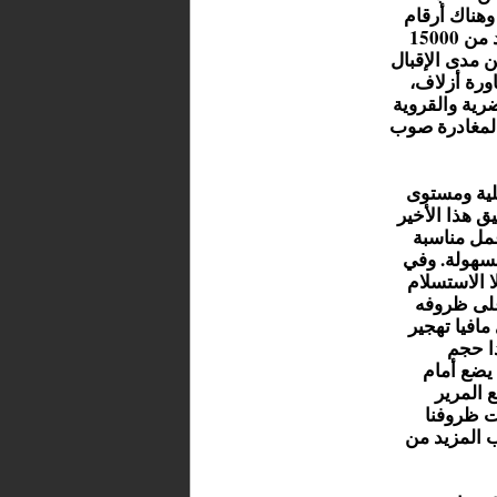
ي ما بين 7000 إلى 10000 مهاجر، وهناك أرقام
أخرى تذهب ابعد من ذلك بكثير وتحدد رقم المهاجرين إلى أزيد من 15000
 مدى الإقبال
ورة أزلاف،
رية والقروية
المغادرة صوب
لية ومستوى
 هذا الأخير
عمل مناسبة
بسهولة. وفي
ا الاستسلام
 على ظروفه
افيا تهجير
ا حجم
 يضع أمام
 المرير
ت ظروفنا
ب المزيد من