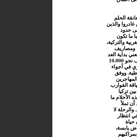
نقة الحلم
 غادروا والذين
لى حدود
ا ما تكون
ربية والتركية،
أكل، ومصاريف
ني بداية العد
التنازلي نحو ركوب قوارب الهجرة والموت، والتي غالبا ما تكلف نحو 10.000
لسري في أجواء
طية. ووفق
المهاجرين
اقة القوارب
ين تركيا
ذه الأحلام ما
أن تملأ
 والرحلة لا
ي انتظار
 حياة
ض يابسة،
بمراكبهم