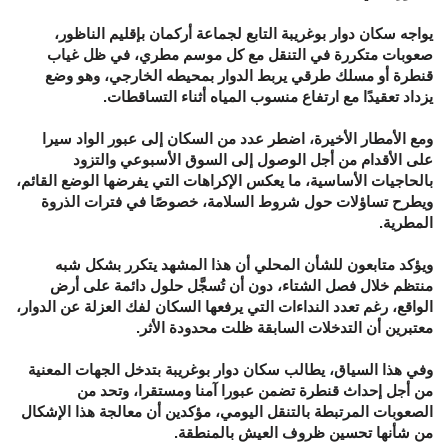
يواجه سكان دوار بوغريبة التابع لجماعة أركمان بإقليم الناظور،
صعوبات متكررة في التنقل مع كل موسم مطري، في ظل غياب
قنطرة أو مسلك طرقي يربط الدوار بمحيطه الخارجي، وهو وضع
يزداد تعقيدًا مع ارتفاع منسوب المياه أثناء التساقطات.
ومع الأمطار الأخيرة، اضطر عدد من السكان إلى عبور الواد سيرا
على الأقدام من أجل الوصول إلى السوق الأسبوعي والتزود
بالحاجيات الأساسية، ما يعكس الإكراهات التي يفرضها الوضع القائم،
ويطرح تساؤلات حول شروط السلامة، خصوصًا في فترات الذروة
المطرية.
ويؤكد متابعون للشأن المحلي أن هذا المشهد يتكرر بشكل شبه
منتظم خلال فصل الشتاء، دون أن تُسجَّل حلول دائمة على أرض
الواقع، رغم تعدد النداءات التي يرفعها السكان لفك العزلة عن الدوار،
معتبرين أن التدخلات السابقة ظلت محدودة الأثر.
وفي هذا السياق، يطالب سكان دوار بوغريبة بتدخل الجهات المعنية
من أجل إحداث قنطرة تضمن عبورا آمنا ومستقرا، وتحد من
الصعوبات المرتبطة بالتنقل اليومي، مؤكدين أن معالجة هذا الإشكال
من شأنها تحسين ظروف العيش بالمنطقة.